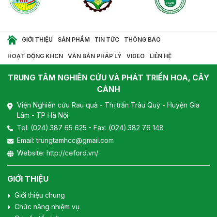
GIỚI THIỆU
SẢN PHẨM
TIN TỨC
THÔNG BÁO
HOẠT ĐỘNG KHCN
VĂN BẢN PHÁP LÝ
VIDEO
LIÊN HỆ
TRUNG TÂM NGHIÊN CỨU VÀ PHÁT TRIỂN HOA, CÂY
CẢNH
Viện Nghiên cứu Rau quả - Thị trấn Trâu Quỳ - Huyện Gia
Lâm - TP Hà Nội
Tel:
(024).387 65 625
- Fax: (024).382 76 148
Email:
trungtamhcc@gmail.com
Website:
http://ceford.vn/
GIỚI THIỆU
Giới thiệu chung
Chức năng nhiệm vụ