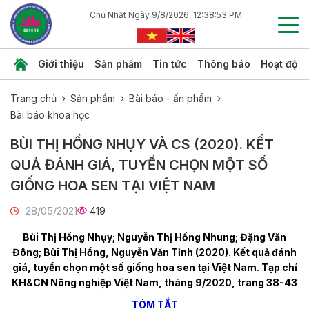
Chủ Nhật Ngày 9/8/2026, 12:38:54 PM
Giới thiệu
Sản phẩm
Tin tức
Thông báo
Hoạt độn
Trang chủ
Sản phẩm
Bài báo - ấn phẩm
Bài báo khoa học
BÙI THỊ HỒNG NHỤY VÀ CS (2020). KẾT
QUẢ ĐÁNH GIÁ, TUYỂN CHỌN MỘT SỐ
GIỐNG HOA SEN TẠI VIỆT NAM
28/05/2021
419
Bùi Thị Hồng Nhụy; Nguyễn Thị Hồng Nhung; Đặng Văn
Đông; Bùi Thị Hồng, Nguyễn Văn Tỉnh (2020). Kết quả đánh
giá, tuyển chọn một số giống hoa sen tại Việt Nam. Tạp chí
KH&CN Nông nghiệp Việt Nam, tháng 9/2020, trang 38-43
TÓM TẮT