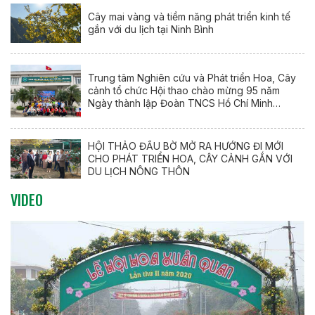
Cây mai vàng và tiềm năng phát triển kinh tế
gắn với du lịch tại Ninh Bình
Trung tâm Nghiên cứu và Phát triển Hoa, Cây
cảnh tổ chức Hội thao chào mừng 95 năm
Ngày thành lập Đoàn TNCS Hồ Chí Minh
(26/3/1931 – 26/3/2026)
HỘI THẢO ĐẦU BỜ MỞ RA HƯỚNG ĐI MỚI
CHO PHÁT TRIỂN HOA, CÂY CẢNH GẮN VỚI
DU LỊCH NÔNG THÔN
VIDEO