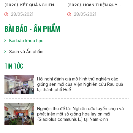
(2020). KẾT QUẢ NGHIÊN
(2020). HOÀN THIỆN QUY
CỨU, TUYỂN CHỌN MỘT SỐ
TRÌNH NHÂN GIỐNG LAN KIẾM
28/05/2021
28/05/2021
GIỐNG HOA LAN VŨ NỮ
THANH NGỌC (Cymbidium
(Oncidium sp.)
sinense var alba) BẰNG
BÀI BÁO - ẤN PHẨM
PHƯƠNG PHÁP NUÔI CẤY MÔ
TẾ BÀO
Bài báo khoa học
Sách và Ấn phẩm
TIN TỨC
Hội nghị đánh giá mô hình thử nghiệm các
giống sen mới của Viện Nghiên cứu Rau quả
tại thành phố Huế
Nghiệm thu đề tài: Nghiên cứu tuyển chọn và
phát triển một số giống hoa lay ơn mới
(Gladiolus communis L.) tại Nam Định