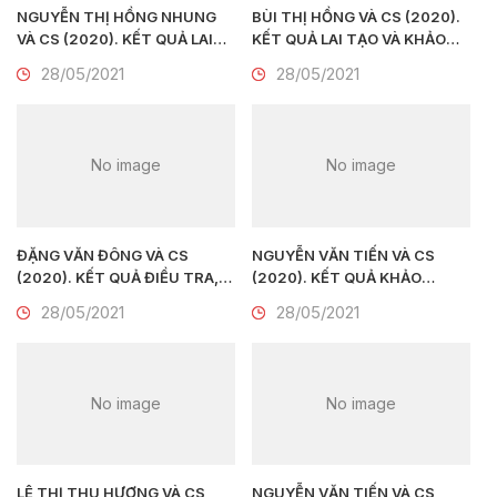
NGUYỄN THỊ HỒNG NHUNG
BÙI THỊ HỒNG VÀ CS (2020).
VÀ CS (2020). KẾT QUẢ LAI
KẾT QUẢ LAI TẠO VÀ KHẢO
TẠO MỘT SỐ DÒNG HOA SEN
NGHIỆM GIỐNG HOA LAY ƠN
28/05/2021
28/05/2021
TRỒNG CHẬU
VIỆT HỒNG
No image
No image
ĐẶNG VĂN ĐÔNG VÀ CS
NGUYỄN VĂN TIẾN VÀ CS
(2020). KẾT QUẢ ĐIỀU TRA,
(2020). KẾT QUẢ KHẢO
ĐÁNH GIÁ TÌNH HÌNH SẢN
NGHIỆM GIỐNG HOA LAN HỒ
28/05/2021
28/05/2021
XUẤT VÀ PHÁT TRIỂN HOA
ĐIỆP LAI HĐ2 Ở MỘT SỐ TỈNH
TRÀ TẠI HUYỆN VĂN GIANG,
MIỀN BẮC VIỆT NAM
TỈNH HƯNG YÊN
No image
No image
LÊ THỊ THU HƯƠNG VÀ CS
NGUYỄN VĂN TIẾN VÀ CS