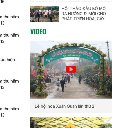
016
lập Đoàn TNCS Hồ Chí
Minh (26/3/1931 –
HỘI THẢO ĐẦU BỜ MỞ
26/3/2026)
RA HƯỚNG ĐI MỚI CHO
m thu năm
PHÁT TRIỂN HOA, CÂY
013
CẢNH GẮN VỚI DU LỊCH
VIDEO
NÔNG THÔN
m thu năm
013
hực hiện
m thu năm
013
Lễ hội hoa Xuân Quan lần thứ 2
m thu năm
013