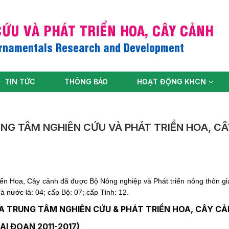
ỨU VÀ PHÁT TRIỂN HOA, CÂY CẢNH
Ornamentals Research and Development
TIN TỨC
THÔNG BÁO
HOẠT ĐỘNG KHCN
UNG TÂM NGHIÊN CỨU VÀ PHÁT TRIỂN HOA, C
iển Hoa, Cây cảnh đã được Bộ Nông nghiệp và Phát triển nông thôn gi
à nước là: 04; cấp Bộ: 07; cấp Tỉnh: 12.
A TRUNG TÂM NGHIÊN CỨU &
PHÁT TRIỂN HOA, CÂY C
IAI ĐOẠN 2011-2017)