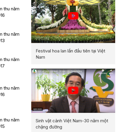
m thu năm
016
m thu năm
013
Festival hoa lan lần đầu tiên tại Việt
Nam
m thu năm
017
m thu năm
016
m thu năm
Sinh vật cảnh Việt Nam-30 năm một
015
chặng đường