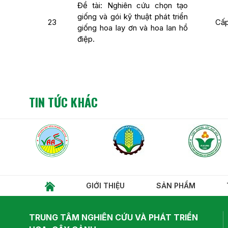
Đề tài: Nghiên cứu chọn tạo
giống và gói kỹ thuật phát triển
23
Cấp
giống hoa lay ơn và hoa lan hồ
điệp.
TIN TỨC KHÁC
GIỚI THIỆU
SẢN PHẨM
TRUNG TÂM NGHIÊN CỨU VÀ PHÁT TRIỂN