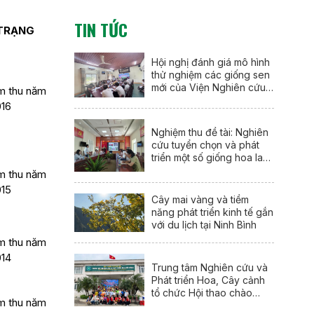
TIN TỨC
 TRẠNG
Hội nghị đánh giá mô hình
thử nghiệm các giống sen
mới của Viện Nghiên cứu
m thu năm
Rau quả tại thành phố Huế
016
Nghiệm thu đề tài: Nghiên
cứu tuyển chọn và phát
triển một số giống hoa lay
ơn mới (Gladiolus
m thu năm
communis L.) tại Nam Định
015
Cây mai vàng và tiềm
năng phát triển kinh tế gắn
với du lịch tại Ninh Bình
m thu năm
014
Trung tâm Nghiên cứu và
Phát triển Hoa, Cây cảnh
tổ chức Hội thao chào
m thu năm
mừng 95 năm Ngày thành