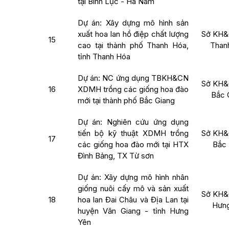
tại Bình Lục - Hà Nam
Dự án: Xây dựng mô hình sản
xuất hoa lan hồ điệp chất lượng
Sở KH&
15
cao tại thành phố Thanh Hóa,
Than
tỉnh Thanh Hóa
Dự án: NC ứng dụng TBKH&CN
Sở KH&
16
XDMH trồng các giống hoa đào
Bắc 
mới tại thành phố Bắc Giang
Dự án: Nghiên cứu ứng dụng
tiến bộ kỹ thuật XDMH trồng
Sở KH&
17
các giống hoa đào mới tại HTX
Bắc 
Đình Bảng, TX Từ sơn
Dự án: Xây dựng mô hình nhân
giống nuôi cấy mô và sản xuất
Sở KH&
18
hoa lan Đai Châu và Địa Lan tại
Hưng
huyện Văn Giang - tỉnh Hưng
Yên