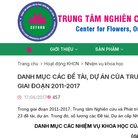
TRUNG TÂM NGHIÊN C
Center for Flowers, 
GIỚI THIỆU
SẢN PHẨM
Trang chủ
Hoạt động KHCN
Nhiệm vụ khoa học
DANH MỤC CÁC ĐỀ TÀI, DỰ ÁN CỦA TR
GIAI ĐOẠN 2011-2017
17/06/2017
457
Trong giai đoạn 2011-2017, Trung tâm Nghiên cứu và Phát tr
23 đề tài, dự án. Trong đó, số lượng các Đề tài, Dự án cấp Nh
DANH MỤC CÁC NHIỆM VỤ KHOA HỌC CỦ
(G