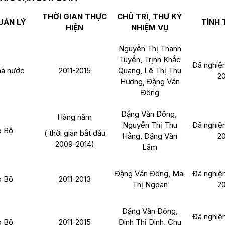
THỜI GIAN THỰC
CHỦ TRÌ, THƯ KÝ
UẢN LÝ
TÌNH
HIỆN
NHIỆM VỤ
Nguyễn Thị Thanh
Tuyền, Trịnh Khắc
Đã nghiệ
à nước
2011-2015
Quang, Lê Thị Thu
2
Hương, Đặng Văn
Đông
Đặng Văn Đông,
Hàng năm
Nguyễn Thị Thu
Đã nghiệ
 Bộ
( thời gian bắt đầu
Hằng, Đặng Văn
2
2009-2014)
Lãm
Đặng Văn Đông, Mai
Đã nghiệ
 Bộ
2011-2013
Thị Ngoan
2
Đặng Văn Đông,
Đã nghiệ
 Bộ
2011-2015
Đinh Thị Dinh, Chu