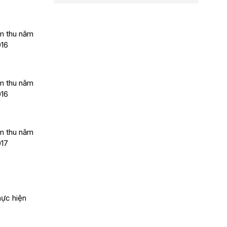
m thu năm
016
m thu năm
016
m thu năm
017
hực hiện