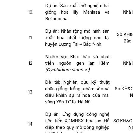
Dự án: Sản xuất thử nghiệm hai
10
giống hoa lily Manissa và
Nhà 
Belladonna
Dự án: Nhân rộng mô hình sản
Sở KH&
11
xuất hoa chất lượng cao tại
Bắc 
huyện Lương Tài – Bắc Ninh
Nhiệm vụ: Khai thác và phát
12
triển nguồn gen lan Kiếm
Nhà 
(Cymbidium sinense)
Đề tài: Nghiên cứu kỹ thuật
nhân giống, trồng, chăm sóc và
Sở KH&C
13
điều khiển sự ra hoa của mai
N
vàng Yên Tử tại Hà Nội
Dự án: Ứng dụng công nghệ
tiên tiến XDMHSX hoa lan Hồ
Sở KH&CN
14
điệp theo quy mô công nghiệp
N