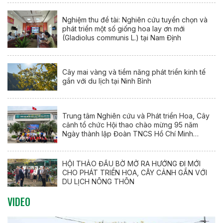
Nghiệm thu đề tài: Nghiên cứu tuyển chọn và
phát triển một số giống hoa lay ơn mới
(Gladiolus communis L.) tại Nam Định
Cây mai vàng và tiềm năng phát triển kinh tế
gắn với du lịch tại Ninh Bình
Trung tâm Nghiên cứu và Phát triển Hoa, Cây
cảnh tổ chức Hội thao chào mừng 95 năm
Ngày thành lập Đoàn TNCS Hồ Chí Minh
(26/3/1931 – 26/3/2026)
HỘI THẢO ĐẦU BỜ MỞ RA HƯỚNG ĐI MỚI
CHO PHÁT TRIỂN HOA, CÂY CẢNH GẮN VỚI
DU LỊCH NÔNG THÔN
VIDEO