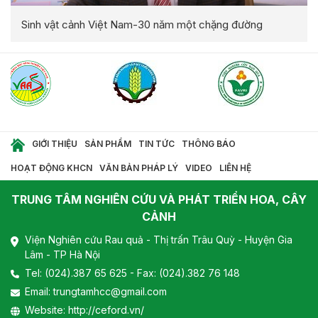
Sinh vật cảnh Việt Nam-30 năm một chặng đường
GIỚI THIỆU
SẢN PHẨM
TIN TỨC
THÔNG BÁO
HOẠT ĐỘNG KHCN
VĂN BẢN PHÁP LÝ
VIDEO
LIÊN HỆ
TRUNG TÂM NGHIÊN CỨU VÀ PHÁT TRIỂN HOA, CÂY
CẢNH
Viện Nghiên cứu Rau quả - Thị trấn Trâu Quỳ - Huyện Gia
Lâm - TP Hà Nội
Tel:
(024).387 65 625
- Fax: (024).382 76 148
Email:
trungtamhcc@gmail.com
Website:
http://ceford.vn/