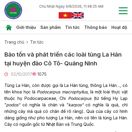
Chủ Nhật Ngày 9/8/2026, 11:48:25 AM
Giới thiệu
Sản phẩm
Tin tức
Thông báo
Hoạt độn
Trang chủ
Tin tức
Bảo tồn và phát triển các loài tùng La Hán
tại huyện đảo Cô Tô- Quảng Ninh
02/10/2017
1075
Tùng La Hán, còn được gọi là La Hán tùng, thông La Hán…, có
tên khoa học là
Podocarpus macrophyllus
, là một loài thực vật
thuộc họ Podocarpaceae, Chi
Podocarpus
(từ tiếng Hy Lạp
“
podos”
có nghĩa là chân và “
karpos”
có nghĩa là quả, chỉ
những cây mà quả có chân đế rõ ràng)
.
Quả của cây có hình
dáng giống như pho tượng La Hán, nên có tên là tùng La Hán.
Cây có nguồn gốc từ Nhật Bản và Trung Quốc.