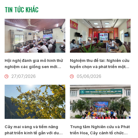
TIN TỨC KHÁC
Hội nghị đánh giá mô hình thử
Nghiệm thu đề tài: Nghiên cứu
nghiệm các giống sen mới
tuyển chọn và phát triển một
của Viện Nghiên cứu Rau quả
số giống hoa lay ơn mới
27/07/2026
05/06/2026
tại thành phố Huế
(Gladiolus communis L.) tại
Nam Định
Cây mai vàng và tiềm năng
Trung tâm Nghiên cứu và Phát
phát triển kinh tế gắn với du
triển Hoa, Cây cảnh tổ chức