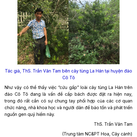
Tác giả, ThS. Trần Văn Tam bên cây tùng La Hán tại huyện đảo
Cô Tô
Như vậy có thể thấy việc “cứu gấp” loài cây tùng La Hán trên
đảo Cô Tô đang là vấn đề cấp bách được đặt ra hiện nay,
trong đó rất cần có sự chung tay phối hợp của các cơ quan
chức năng, nhà khoa học và người dân để bảo tồn và phát triển
nguồn gen quý hiếm này.
ThS. Trần Văn Tam
(Trung tâm NC&PT Hoa, Cây cảnh)