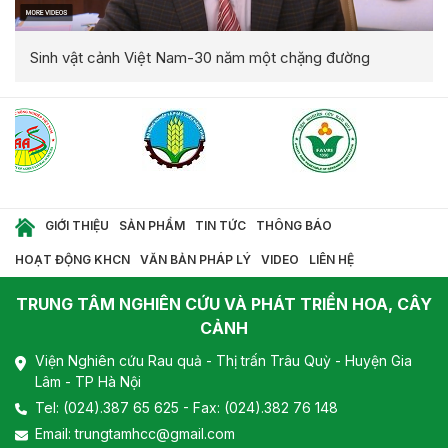
Sinh vật cảnh Việt Nam-30 năm một chặng đường
GIỚI THIỆU
SẢN PHẨM
TIN TỨC
THÔNG BÁO
HOẠT ĐỘNG KHCN
VĂN BẢN PHÁP LÝ
VIDEO
LIÊN HỆ
TRUNG TÂM NGHIÊN CỨU VÀ PHÁT TRIỂN HOA, CÂY
CẢNH
Viện Nghiên cứu Rau quả - Thị trấn Trâu Quỳ - Huyện Gia
Lâm - TP Hà Nội
Tel:
(024).387 65 625
- Fax: (024).382 76 148
Email:
trungtamhcc@gmail.com