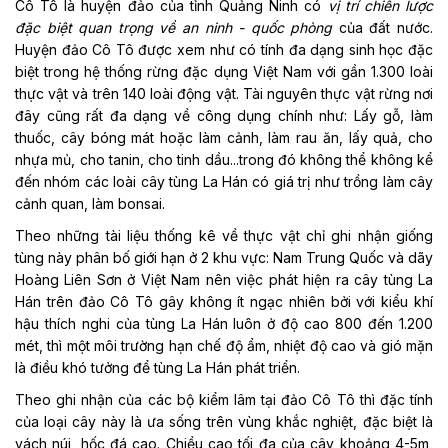
Cô Tô là huyện đảo của tỉnh Quảng Ninh có
vị trí chiến lược
đặc biệt
quan trọng
về
an ninh
-
quốc phòng
của đất nước.
Huyện đảo Cô Tô được xem như có tính đa dạng sinh học đặc
biệt trong hệ thống rừng đặc dụng Việt Nam với gần 1.300 loài
thực vật và trên 140 loài động vật. Tài nguyên thực vật rừng nơi
đây cũng rất đa dạng về công dụng chính như: Lấy gỗ, làm
thuốc, cây bóng mát hoặc làm cảnh, làm rau ăn, lấy quả, cho
nhựa mủ, cho tanin, cho tinh dầu...trong đó không thể không kể
đến nhóm các loài cây tùng La Hán có giá trị như trồng làm cây
cảnh quan, làm bonsai.
Theo những tài liệu thống kê về thực vật chỉ ghi nhận giống
tùng này phân bố giới hạn ở 2 khu vực: Nam Trung Quốc và dãy
Hoàng Liên Sơn ở Việt Nam nên việc phát hiện ra cây tùng La
Hán trên đảo Cô Tô gây không ít ngạc nhiên bởi với kiểu khí
hậu thích nghi của tùng La Hán luôn ở độ cao 800 đến 1.200
mét, thì một môi trường hạn chế độ ẩm, nhiệt độ cao và gió mặn
là điều khó tưởng để tùng La Hán phát triển.
Theo ghi nhận của các bộ kiểm lâm tại đảo Cô Tô thì đặc tính
của loại cây này là ưa sống trên vùng khắc nghiệt, đặc biệt là
vách núi, hốc đá cao. Chiều cao tối đa của cây khoảng 4-5m,