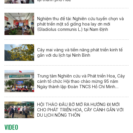
Nghiệm thu đề tài: Nghiên cứu tuyển chọn và
phát triển một số giống hoa lay ơn mới
(Gladiolus communis L.) tại Nam Định
Cây mai vàng và tiềm năng phát triển kinh tế
gắn với du lịch tại Ninh Bình
Trung tâm Nghiên cứu và Phát triển Hoa, Cây
cảnh tổ chức Hội thao chào mừng 95 năm
Ngày thành lập Đoàn TNCS Hồ Chí Minh
(26/3/1931 – 26/3/2026)
HỘI THẢO ĐẦU BỜ MỞ RA HƯỚNG ĐI MỚI
CHO PHÁT TRIỂN HOA, CÂY CẢNH GẮN VỚI
DU LỊCH NÔNG THÔN
VIDEO