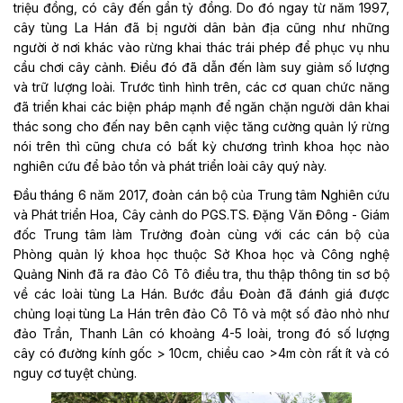
triệu đồng, có cây đến gần tỷ đồng. Do đó ngay từ năm 1997,
cây tùng La Hán đã bị người dân bản địa cũng như những
người ở nơi khác vào rừng khai thác trái phép để phục vụ nhu
cầu chơi cây cảnh. Điều đó đã dẫn đến làm suy giảm số lượng
và trữ lượng loài. Trước tình hình trên, các cơ quan chức năng
đã triển khai các biện pháp mạnh để ngăn chặn người dân khai
thác song cho đến nay bên cạnh việc tăng cường quản lý rừng
nói trên thì cũng chưa có bất kỳ chương trình khoa học nào
nghiên cứu để bảo tồn và phát triển loài cây quý này.
Đầu tháng 6 năm 2017, đoàn cán bộ của Trung tâm Nghiên cứu
và Phát triển Hoa, Cây cảnh do PGS.TS. Đặng Văn Đông - Giám
đốc Trung tâm làm Trưởng đoàn cùng với các cán bộ của
Phòng quản lý khoa học thuộc Sở Khoa học và Công nghệ
Quảng Ninh đã ra đảo Cô Tô điều tra, thu thập thông tin sơ bộ
về các loài tùng La Hán. Bước đầu Đoàn đã đánh giá được
chủng loại tùng La Hán trên đảo Cô Tô và một số đảo nhỏ như
đảo Trần, Thanh Lân có khoảng 4-5 loài, trong đó số lượng
cây có đường kính gốc > 10cm, chiều cao >4m còn rất ít và có
nguy cơ tuyệt chủng.