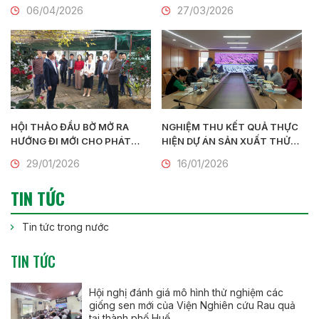
lịch tại Ninh Bình
Hội thao chào mừng 95 năm
06/04/2026
27/03/2026
Ngày thành lập Đoàn TNCS Hồ
Chí Minh (26/3/1931 –
26/3/2026)
HỘI THẢO ĐẦU BỜ MỞ RA
NGHIỆM THU KẾT QUẢ THỰC
HƯỚNG ĐI MỚI CHO PHÁT
HIỆN DỰ ÁN SẢN XUẤT THỬ
TRIỂN HOA, CÂY CẢNH GẮN
NGHIỆM HOA LAN BẰNG
29/01/2026
16/01/2026
VỚI DU LỊCH NÔNG THÔN
CÔNG NGHỆ NUÔI CẤY MÔ
QUY MÔ CÔNG NGHIỆP
TIN TỨC
Tin tức trong nước
TIN TỨC
Hội nghị đánh giá mô hình thử nghiệm các
giống sen mới của Viện Nghiên cứu Rau quả
tại thành phố Huế