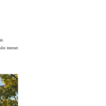
nh.
ồn: internet