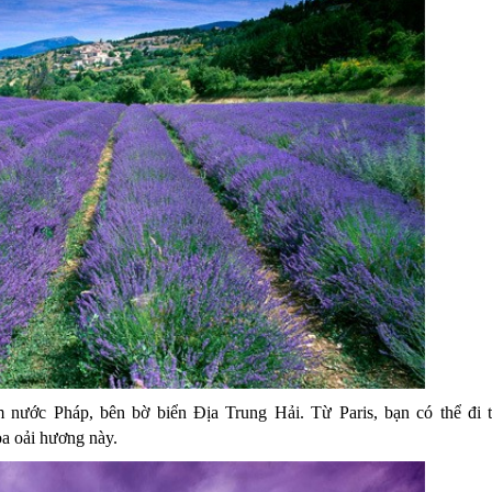
am nước Pháp, bên bờ biển Địa Trung Hải.
Từ Paris, bạn có thể đi 
oa oải hương này.