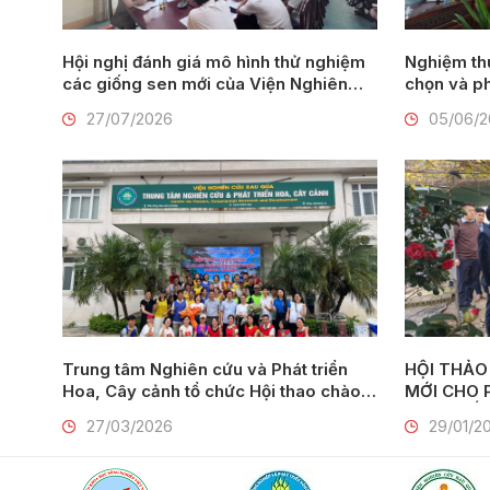
Hội nghị đánh giá mô hình thử nghiệm
Nghiệm thu đề tài: 
các giống sen mới của Viện Nghiên
chọn và ph
cứu Rau quả tại thành phố Huế
lay ơn mới
27/07/2026
05/06/
Nam Định
Trung tâm Nghiên cứu và Phát triển
HỘI THẢO
Hoa, Cây cảnh tổ chức Hội thao chào
MỚI CHO PHÁT TRIỂN HOA, CÂY
mừng 95 năm Ngày thành lập Đoàn
CẢNH GẮN
27/03/2026
29/01/2
TNCS Hồ Chí Minh (26/3/1931 –
26/3/2026)