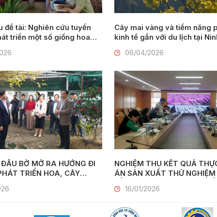
Nghiên cứu tuyển
Cây mai vàng và tiềm năng p
át triển một số giống hoa
kinh tế gắn với du lịch tại Ni
 (Gladiolus communis L.) tại
2026
06/04/2026
 ĐẦU BỜ MỞ RA HƯỚNG ĐI
NGHIỆM THU KẾT QUẢ THỰC
ÁN SẢN XUẤT THỬ NGHIỆM
 VỚI DU LỊCH NÔNG THÔN
BẰNG CÔNG NGHỆ NUÔI CẤ
026
16/01/2026
MÔ CÔNG NGHIỆP