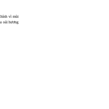
hính vì mùi
oa oải hương