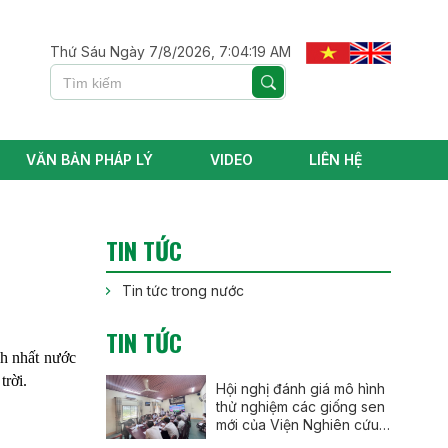
Thứ Sáu Ngày 7/8/2026, 7:04:21 AM
VĂN BẢN PHÁP LÝ
VIDEO
LIÊN HỆ
TIN TỨC
Tin tức trong nước
TIN TỨC
nh nhất nước
rời.​
Hội nghị đánh giá mô hình
thử nghiệm các giống sen
mới của Viện Nghiên cứu
Rau quả tại thành phố Huế