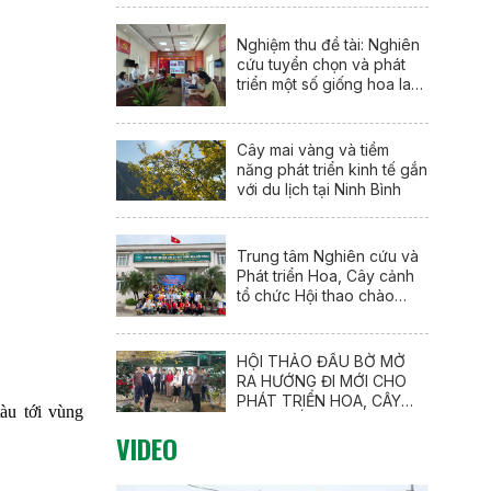
Nghiệm thu đề tài: Nghiên
cứu tuyển chọn và phát
triển một số giống hoa lay
ơn mới (Gladiolus
communis L.) tại Nam Định
Cây mai vàng và tiềm
năng phát triển kinh tế gắn
với du lịch tại Ninh Bình
Trung tâm Nghiên cứu và
Phát triển Hoa, Cây cảnh
tổ chức Hội thao chào
mừng 95 năm Ngày thành
lập Đoàn TNCS Hồ Chí
Minh (26/3/1931 –
HỘI THẢO ĐẦU BỜ MỞ
26/3/2026)
RA HƯỚNG ĐI MỚI CHO
PHÁT TRIỂN HOA, CÂY
tàu tới vùng
CẢNH GẮN VỚI DU LỊCH
VIDEO
NÔNG THÔN