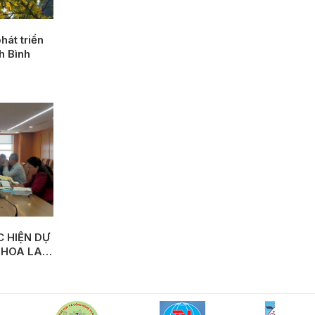
hát triển
nh Bình
 HIỆN DỰ
 HOA LAN
Y MÔ QUY