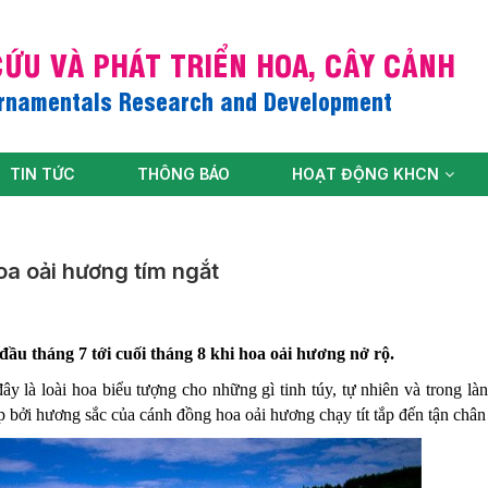
ỨU VÀ PHÁT TRIỂN HOA, CÂY CẢNH
Ornamentals Research and Development
TIN TỨC
THÔNG BÁO
HOẠT ĐỘNG KHCN
a oải hương tím ngắt
đầu tháng 7 tới cuối tháng 8 khi hoa oải hương nở rộ.
 là loài hoa biểu tượng cho những gì tinh túy, tự nhiên và trong là
ởi hương sắc của cánh đồng hoa oải hương chạy tít tắp đến tận chân t