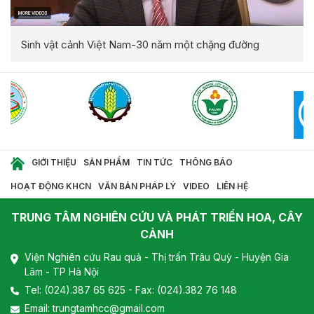
Sinh vật cảnh Việt Nam-30 năm một chặng đường
GIỚI THIỆU
SẢN PHẨM
TIN TỨC
THÔNG BÁO
HOẠT ĐỘNG KHCN
VĂN BẢN PHÁP LÝ
VIDEO
LIÊN HỆ
TRUNG TÂM NGHIÊN CỨU VÀ PHÁT TRIỂN HOA, CÂY
CẢNH
Viện Nghiên cứu Rau quả - Thị trấn Trâu Quỳ - Huyện Gia
Lâm - TP Hà Nội
Tel:
(024).387 65 625
- Fax: (024).382 76 148
Email:
trungtamhcc@gmail.com