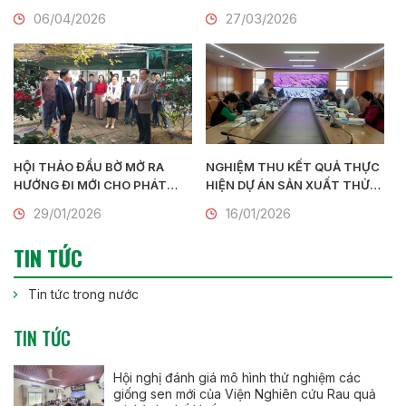
lịch tại Ninh Bình
Hội thao chào mừng 95 năm
06/04/2026
27/03/2026
Ngày thành lập Đoàn TNCS Hồ
Chí Minh (26/3/1931 –
26/3/2026)
HỘI THẢO ĐẦU BỜ MỞ RA
NGHIỆM THU KẾT QUẢ THỰC
HƯỚNG ĐI MỚI CHO PHÁT
HIỆN DỰ ÁN SẢN XUẤT THỬ
TRIỂN HOA, CÂY CẢNH GẮN
NGHIỆM HOA LAN BẰNG
29/01/2026
16/01/2026
VỚI DU LỊCH NÔNG THÔN
CÔNG NGHỆ NUÔI CẤY MÔ
QUY MÔ CÔNG NGHIỆP
TIN TỨC
Tin tức trong nước
TIN TỨC
Hội nghị đánh giá mô hình thử nghiệm các
giống sen mới của Viện Nghiên cứu Rau quả