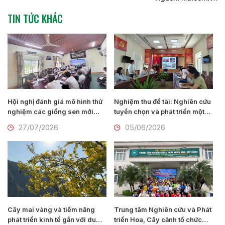
TIN TỨC KHÁC
Hội nghị đánh giá mô hình thử
Nghiệm thu đề tài: Nghiên cứu
nghiệm các giống sen mới
tuyển chọn và phát triển một
của Viện Nghiên cứu Rau quả
số giống hoa lay ơn mới
27/07/2026
05/06/2026
tại thành phố Huế
(Gladiolus communis L.) tại
Nam Định
Cây mai vàng và tiềm năng
Trung tâm Nghiên cứu và Phát
phát triển kinh tế gắn với du
triển Hoa, Cây cảnh tổ chức