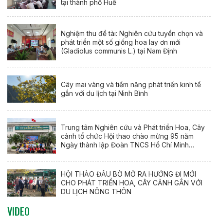
tại thành phố Huế
Nghiệm thu đề tài: Nghiên cứu tuyển chọn và
phát triển một số giống hoa lay ơn mới
(Gladiolus communis L.) tại Nam Định
Cây mai vàng và tiềm năng phát triển kinh tế
gắn với du lịch tại Ninh Bình
Trung tâm Nghiên cứu và Phát triển Hoa, Cây
cảnh tổ chức Hội thao chào mừng 95 năm
Ngày thành lập Đoàn TNCS Hồ Chí Minh
(26/3/1931 – 26/3/2026)
HỘI THẢO ĐẦU BỜ MỞ RA HƯỚNG ĐI MỚI
CHO PHÁT TRIỂN HOA, CÂY CẢNH GẮN VỚI
DU LỊCH NÔNG THÔN
VIDEO