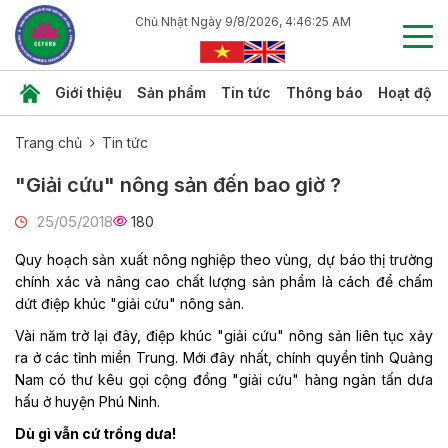
Chủ Nhật Ngày 9/8/2026, 4:46:26 AM
Giới thiệu
Sản phẩm
Tin tức
Thông báo
Hoạt độn
Trang chủ
Tin tức
"Giải cứu" nông sản đến bao giờ ?
25/05/2018
180
Quy hoạch sản xuất nông nghiệp theo vùng, dự báo thị trường
chính xác và nâng cao chất lượng sản phẩm là cách để chấm
dứt điệp khúc "giải cứu" nông sản.
Vài năm trở lại đây, điệp khúc "giải cứu" nông sản liên tục xảy
ra ở các tỉnh miền Trung. Mới đây nhất, chính quyền tỉnh Quảng
Nam có thư kêu gọi cộng đồng "giải cứu" hàng ngàn tấn dưa
hấu ở huyện Phú Ninh.
Dù gì vẫn cứ trồng dưa!