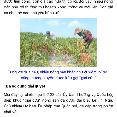
được tiền công, còn giá cao nữa thì có lời. Bởi vậy, nhiều nông
dân như tôi thường thu hoạch xong, trồng vụ mới liền. Còn giá
cả như thế nào chủ yếu hên xui".
Cùng với dưa hấu, nhiều nông sản khác như ớt xiêm, bí đỏ...
cũng thường xuyên được kêu gọi "giải cứu"
Ba bộ cùng giải quyết
Mới đây, tại phiên họp thứ 22 của Ủy ban Thường vụ Quốc hội,
điệp khúc "giải cứu" nông sản đã được đại biểu Lê Thị Nga,
Chủ nhiệm Ủy ban Tư pháp của Quốc hội, đề cập trong phiên
chất vấn.