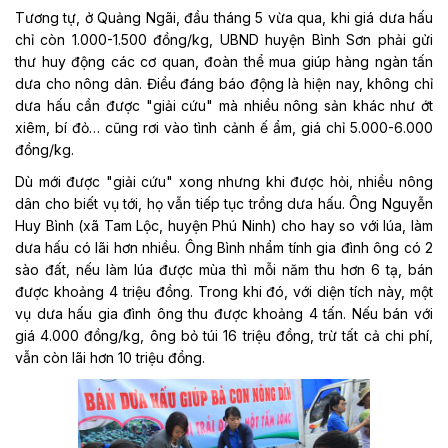
Tương tự, ở Quảng Ngãi, đầu tháng 5 vừa qua, khi giá dưa hấu
chỉ còn 1.000-1.500 đồng/kg, UBND huyện Bình Sơn phải gửi
thư huy động các cơ quan, đoàn thể mua giúp hàng ngàn tấn
dưa cho nông dân. Điều đáng báo động là hiện nay, không chỉ
dưa hấu cần được "giải cứu" mà nhiều nông sản khác như ớt
xiêm, bí đỏ… cũng rơi vào tình cảnh ế ẩm, giá chỉ 5.000-6.000
đồng/kg.
Dù mới được "giải cứu" xong nhưng khi được hỏi, nhiều nông
dân cho biết vụ tới, họ vẫn tiếp tục trồng dưa hấu. Ông Nguyễn
Huy Bình (xã Tam Lộc, huyện Phú Ninh) cho hay so với lúa, làm
dưa hấu có lãi hơn nhiều. Ông Bình nhẩm tính gia đình ông có 2
sào đất, nếu làm lúa được mùa thì mỗi năm thu hơn 6 tạ, bán
được khoảng 4 triệu đồng. Trong khi đó, với diện tích này, một
vụ dưa hấu gia đình ông thu được khoảng 4 tấn. Nếu bán với
giá 4.000 đồng/kg, ông bỏ túi 16 triệu đồng, trừ tất cả chi phí,
vẫn còn lãi hơn 10 triệu đồng.