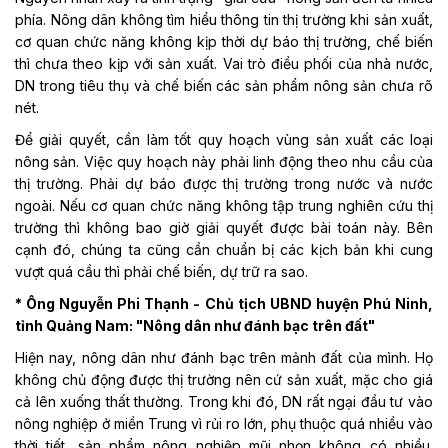
phía. Nông dân không tìm hiểu thông tin thị trường khi sản xuất,
cơ quan chức năng không kịp thời dự báo thị trường, chế biến
thì chưa theo kịp với sản xuất. Vai trò điều phối của nhà nước,
DN trong tiêu thụ và chế biến các sản phẩm nông sản chưa rõ
nét.
Để giải quyết, cần làm tốt quy hoạch vùng sản xuất các loại
nông sản. Việc quy hoạch này phải linh động theo nhu cầu của
thị trường. Phải dự báo được thị trường trong nước và nước
ngoài. Nếu cơ quan chức năng không tập trung nghiên cứu thị
trường thì không bao giờ giải quyết được bài toán này. Bên
cạnh đó, chúng ta cũng cần chuẩn bị các kịch bản khi cung
vượt quá cầu thì phải chế biến, dự trữ ra sao.
* Ông Nguyễn Phi Thạnh - Chủ tịch UBND huyện Phú Ninh,
tỉnh Quảng Nam: "Nông dân như đánh bạc trên đất"
Hiện nay, nông dân như đánh bạc trên mảnh đất của mình. Họ
không chủ động được thị trường nên cứ sản xuất, mặc cho giá
cả lên xuống thất thường. Trong khi đó, DN rất ngại đầu tư vào
nông nghiệp ở miền Trung vì rủi ro lớn, phụ thuộc quá nhiều vào
thời tiết, sản phẩm nông nghiệp mũi nhọn không có nhiều.