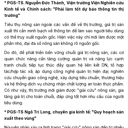
* PGS-TS. Nguyễn Đức Thành, Viện trưởng Viện Nghiên cứu
Kinh tế và Chính sách: "Phải làm tốt dự báo thông tin thị
trường"
Tiêu thụ nông sản ngoài các vấn đề về thị trường, giá trị sản
xuất thì cần minh bạch về thông tin để làm sao người tiêu dùng
có thể truy xuất nguồn gốc. Hiện việc này chỉ mới làm được một
phần nhỏ, đại đa số nông sản không rõ nguồn gốc.
Do đó, để phát triển bền vững chuỗi giá trị nông sản, các cơ
quan chức năng cần tăng cường quản trị và năng lực cạnh
tranh chuỗi; tiếp tục thúc đẩy quan hệ liên kết DN, tổ hợp
tác/hợp tác xã; áp dụng công nghệ quản trị hiện đại; nghiên
cứu chuyển giao công nghệ, xây dựng tiêu chuẩn, thương hiệu
và hệ thống dịch vụ chứng nhận chất lượng an toàn thực phẩm.
Có như vậy, thị trường mới giảm được "giải cứu" nông sản, gia
tăng giá trị cho toàn chuỗi, đáp ứng tốt hơn nhu cầu của người
tiêu dùng.
* PGS-TS Ngô Trí Long, chuyên gia kinh tế: "Quy hoạch sản
xuất theo vùng"
Nguyên nhân xảy ra tình trạng "giải cứu" nông sản đến từ nhiều