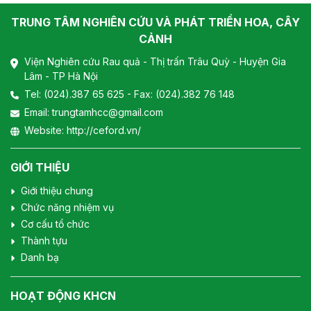
TRUNG TÂM NGHIÊN CỨU VÀ PHÁT TRIỂN HOA, CÂY
CẢNH
Viện Nghiên cứu Rau quả - Thị trấn Trâu Quỳ - Huyện Gia
Lâm - TP Hà Nội
Tel:
(024).387 65 625
- Fax: (024).382 76 148
Email:
trungtamhcc@gmail.com
Website:
http://ceford.vn/
GIỚI THIỆU
Giới thiệu chung
Chức năng nhiệm vụ
Cơ cấu tổ chức
Thành tựu
Danh bạ
HOẠT ĐỘNG KHCN