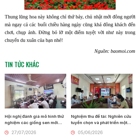
Thung lũng hoa này không chỉ thứ bảy, chủ nhật mới đông người
mà ngay cả các buổi chiều hàng ngày cũng khá đông khách đến
chơi, chụp ảnh. Đừng bỏ lỡ một điểm tuyệt vời như này trong
chuyến du xuân của bạn nhé!
Nguồn: baomoi.com
TIN TỨC KHÁC
Hội nghị đánh giá mô hình thử
Nghiệm thu đề tài: Nghiên cứu
nghiệm các giống sen mới
tuyển chọn và phát triển một
của Viện Nghiên cứu Rau quả
số giống hoa lay ơn mới
27/07/2026
05/06/2026
tại thành phố Huế
(Gladiolus communis L.) tại