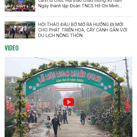
cảnh tổ chức Hội thao chào mừng 95 năm
Ngày thành lập Đoàn TNCS Hồ Chí Minh
(26/3/1931 – 26/3/2026)
HỘI THẢO ĐẦU BỜ MỞ RA HƯỚNG ĐI MỚI
CHO PHÁT TRIỂN HOA, CÂY CẢNH GẮN VỚI
DU LỊCH NÔNG THÔN
VIDEO