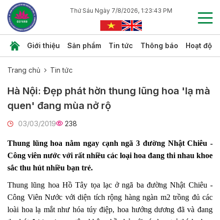
Thứ Sáu Ngày 7/8/2026, 1:23:44 PM
Giới thiệu
Sản phẩm
Tin tức
Thông báo
Hoạt độn
Trang chủ
Tin tức
Hà Nội: Đẹp phát hờn thung lũng hoa 'lạ mà
quen' đang mùa nở rộ
03/03/2019
238
Thung lũng hoa nằm ngay cạnh ngã 3 đường Nhật Chiêu -
Công viên nước với rất nhiều các loại hoa đang thi nhau khoe
sắc thu hút nhiều bạn trẻ.
Thung lũng hoa Hồ Tây tọa lạc ở ngã ba đường Nhật Chiêu -
Công Viên Nước với diện tích rộng hàng ngàn m2 trồng đủ các
loài hoa lạ mắt như hóa túy điệp, hoa hướng dương đã và đang