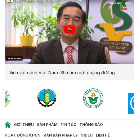
Sinh vật cảnh Việt Nam-30 năm một chặng đường
GIỚI THIỆU
SẢN PHẨM
TIN TỨC
THÔNG BÁO
HOẠT ĐỘNG KHCN
VĂN BẢN PHÁP LÝ
VIDEO
LIÊN HỆ