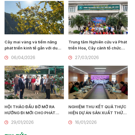
Nam Định
Cây mai vàng và tiềm năng
Trung tâm Nghiên cứu và Phát
phát triển kinh tế gắn với du
triển Hoa, Cây cảnh tổ chức
lịch tại Ninh Bình
Hội thao chào mừng 95 năm
06/04/2026
27/03/2026
Ngày thành lập Đoàn TNCS Hồ
Chí Minh (26/3/1931 –
26/3/2026)
HỘI THẢO ĐẦU BỜ MỞ RA
NGHIỆM THU KẾT QUẢ THỰC
HƯỚNG ĐI MỚI CHO PHÁT
HIỆN DỰ ÁN SẢN XUẤT THỬ
TRIỂN HOA, CÂY CẢNH GẮN
NGHIỆM HOA LAN BẰNG
29/01/2026
16/01/2026
VỚI DU LỊCH NÔNG THÔN
CÔNG NGHỆ NUÔI CẤY MÔ
QUY MÔ CÔNG NGHIỆP