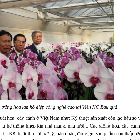
 trồng hoa lan hồ điệp công nghệ cao tại Viện NC Rau quả
 xuất hoa, cây cảnh ở Việt Nam như: Kỹ thuật sản xuất còn lạc hậu so 
 tư hệ thống khép kín nhà màng, nhà lưới... Các giống hoa, cây cản
... Kỹ thuật thu hái, xử lý, bảo quản, đóng gói sản phẩm còn thấp nê