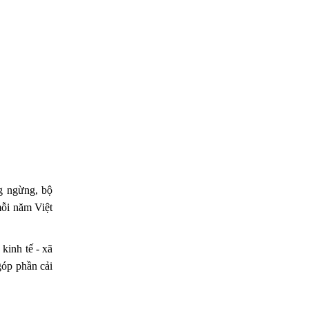
g ngừng, bộ
mỗi năm Việt
kinh tế - xã
góp phần cải