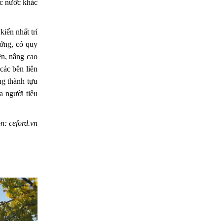
ác nước khác
kiến nhất trí
ướng, có quy
ền, nâng cao
các bên liên
ng thành tựu
a người tiêu
n: ceford.vn