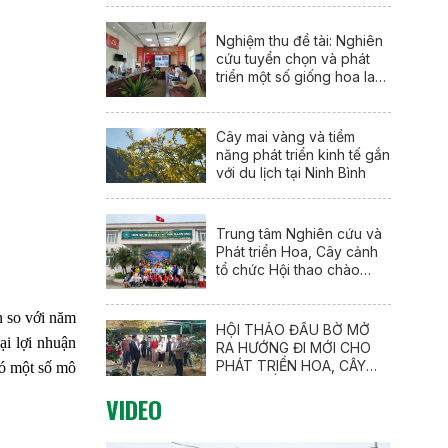
Nghiệm thu đề tài: Nghiên
cứu tuyển chọn và phát
triển một số giống hoa lay
ơn mới (Gladiolus
communis L.) tại Nam Định
Cây mai vàng và tiềm
năng phát triển kinh tế gắn
với du lịch tại Ninh Bình
Trung tâm Nghiên cứu và
Phát triển Hoa, Cây cảnh
tổ chức Hội thao chào
mừng 95 năm Ngày thành
lập Đoàn TNCS Hồ Chí
n so với năm
Minh (26/3/1931 –
HỘI THẢO ĐẦU BỜ MỞ
26/3/2026)
ại lợi nhuận
RA HƯỚNG ĐI MỚI CHO
PHÁT TRIỂN HOA, CÂY
có một số mô
CẢNH GẮN VỚI DU LỊCH
VIDEO
NÔNG THÔN