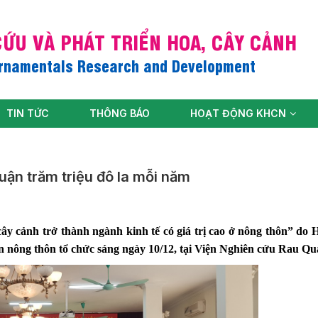
ỨU VÀ PHÁT TRIỂN HOA, CÂY CẢNH
Ornamentals Research and Development
TIN TỨC
THÔNG BÁO
HOẠT ĐỘNG KHCN
uận trăm triệu đô la mỗi năm
cây cảnh trở thành ngành kinh tế có giá trị cao ở nông thôn” do H
n nông thôn tổ chức sáng ngày 10/12, tại Viện Nghiên cứu Rau Quả