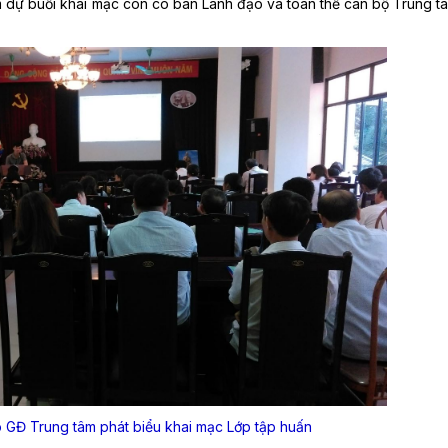
 dự buổi khai mạc còn có ban Lãnh đạo và toàn thể cán bộ Trung t
 GĐ Trung tâm phát biểu khai mạc Lớp tập huấn