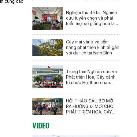
âm cùng các
Nghiệm thu đề tài: Nghiên
cứu tuyển chọn và phát
triển một số giống hoa lay
ơn mới (Gladiolus
communis L.) tại Nam Định
Cây mai vàng và tiềm
năng phát triển kinh tế gắn
với du lịch tại Ninh Bình
Trung tâm Nghiên cứu và
Phát triển Hoa, Cây cảnh
tổ chức Hội thao chào
mừng 95 năm Ngày thành
lập Đoàn TNCS Hồ Chí
Minh (26/3/1931 –
HỘI THẢO ĐẦU BỜ MỞ
26/3/2026)
RA HƯỚNG ĐI MỚI CHO
PHÁT TRIỂN HOA, CÂY
CẢNH GẮN VỚI DU LỊCH
VIDEO
NÔNG THÔN