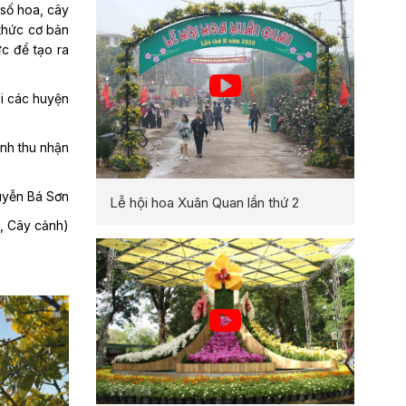
 số hoa, cây
thức cơ bản
ức để tạo ra
ại các huyện
nh thu nhận
uyễn Bá Sơn
Lễ hội hoa Xuân Quan lần thứ 2
, Cây cảnh)