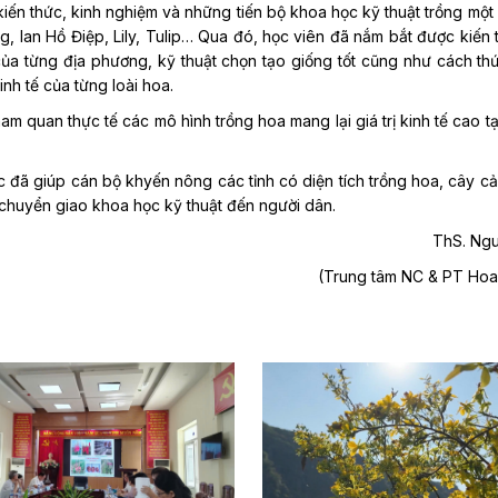
iến thức, kinh nghiệm và những tiến bộ khoa học kỹ thuật trồng một
, lan Hồ Điệp, Lily, Tulip…
Qua đó, học viên đã nắm bắt được kiến 
 của từng địa phương, kỹ thuật chọn tạo giống tốt cũng như cách th
inh tế của từng loài hoa.
ham quan thực tế các mô hình trồng hoa mang lại giá trị kinh tế cao t
đã giúp cán bộ khyến nông các tỉnh có diện tích trồng hoa, cây cả
 chuyển giao khoa học kỹ thuật đến người dân.
ThS. Ng
(Trung tâm NC & PT Hoa