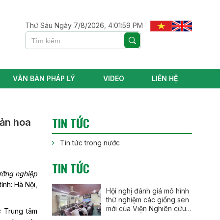
Thứ Sáu Ngày 7/8/2026, 4:02:00 PM
VĂN BẢN PHÁP LÝ
VIDEO
LIÊN HỆ
TIN TỨC
uản hoa
Tin tức trong nước
TIN TỨC
ưỡng nghiệp
ỉnh: Hà Nội,
Hội nghị đánh giá mô hình
thử nghiệm các giống sen
mới của Viện Nghiên cứu
c Trung tâm
Rau quả tại thành phố Huế