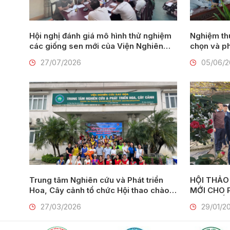
Hội nghị đánh giá mô hình thử nghiệm
Nghiệm thu đề tài: 
các giống sen mới của Viện Nghiên
chọn và ph
cứu Rau quả tại thành phố Huế
lay ơn mới
27/07/2026
05/06/
Nam Định
Trung tâm Nghiên cứu và Phát triển
HỘI THẢO
Hoa, Cây cảnh tổ chức Hội thao chào
MỚI CHO PHÁT TRIỂN HOA, CÂY
mừng 95 năm Ngày thành lập Đoàn
CẢNH GẮN
27/03/2026
29/01/2
TNCS Hồ Chí Minh (26/3/1931 –
26/3/2026)