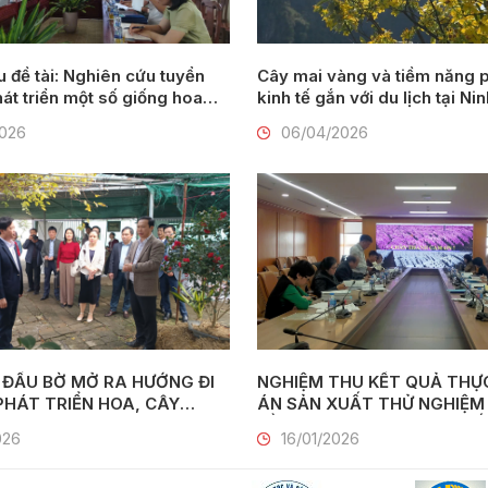
Nghiên cứu tuyển
Cây mai vàng và tiềm năng p
át triển một số giống hoa
kinh tế gắn với du lịch tại Ni
 (Gladiolus communis L.) tại
2026
06/04/2026
 ĐẦU BỜ MỞ RA HƯỚNG ĐI
NGHIỆM THU KẾT QUẢ THỰC
ÁN SẢN XUẤT THỬ NGHIỆM
 VỚI DU LỊCH NÔNG THÔN
BẰNG CÔNG NGHỆ NUÔI CẤ
026
16/01/2026
MÔ CÔNG NGHIỆP