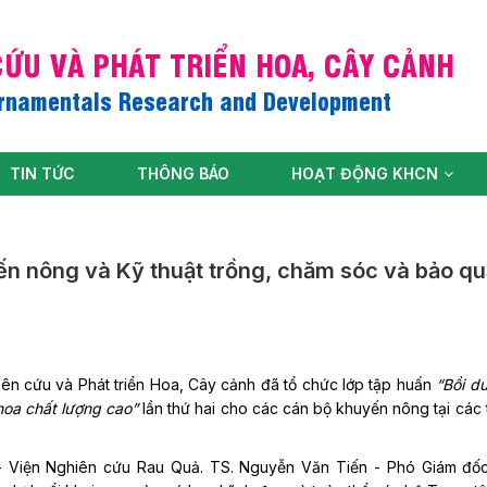
ỨU VÀ PHÁT TRIỂN HOA, CÂY CẢNH
Ornamentals Research and Development
TIN TỨC
THÔNG BÁO
HOẠT ĐỘNG KHCN
ến nông và Kỹ thuật trồng, chăm sóc và bảo q
ên cứu và Phát triển Hoa, Cây cảnh đã tổ chức lớp tập huấn
“Bồi d
hoa chất lượng cao”
lần thứ hai cho các cán bộ khuyến nông tại các t
 - Viện Nghiên cứu Rau Quả. TS. Nguyễn Văn Tiến - Phó Giám đố