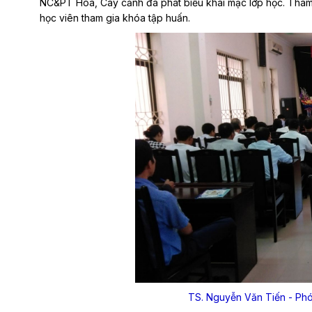
NC&PT Hoa, Cây cảnh đã phát biểu khai mạc lớp học. Tham
học viên tham gia khóa tập huấn.
TS. Nguyễn Văn Tiến - Phó