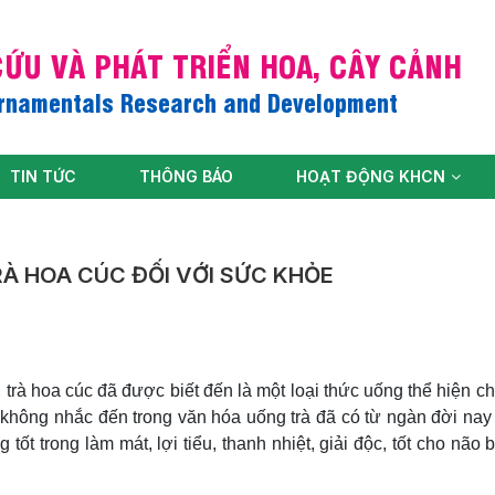
ỨU VÀ PHÁT TRIỂN HOA, CÂY CẢNH
Ornamentals Research and Development
TIN TỨC
THÔNG BÁO
HOẠT ĐỘNG KHCN
À HOA CÚC ĐỐI VỚI SỨC KHỎE
trà hoa cúc đã được biết đến là một loại thức uống thể hiện c
thể không nhắc đến trong văn hóa uống trà đã có từ ngàn đời na
 tốt trong làm mát, lợi tiểu, thanh nhiệt, giải độc, tốt cho não 