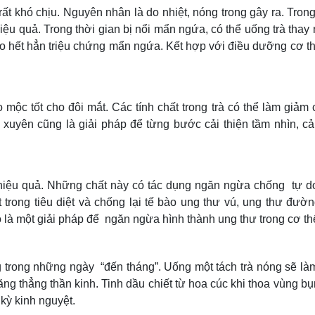
t khó chịu. Nguyên nhân là do nhiệt, nóng trong gây ra. Trong 
 hiệu quả. Trong thời gian bị nổi mẩn ngứa, có thể uống trà tha
nào hết hẳn triệu chứng mẩn ngứa. Kết hợp với điều dưỡng cơ th
 mộc tốt cho đôi mắt. Các tính chất trong trà có thể làm giảm
xuyên cũng là giải pháp để từng bước cải thiện tầm nhìn, cả
 hiệu quả. Những chất này có tác dụng ngăn ngừa chống tự do
t trong tiêu diệt và chống lại tế bào ung thư vú, ung thư đườn
o là một giải pháp để ngăn ngừa hình thành ung thư trong cơ th
g trong những ngày “đến tháng”. Uống một tách trà nóng sẽ l
ng thẳng thần kinh. Tinh dầu chiết từ hoa cúc khi thoa vùng b
 kỳ kinh nguyệt.