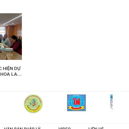
 HIỆN DỰ
 HOA LAN
Y MÔ QUY