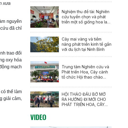
àn xưa
Nghiệm thu đề tài: Nghiên
cứu tuyển chọn và phát
 làm nguyên
triển một số giống hoa lay
ơn mới (Gladiolus
 cứu đã chỉ
communis L.) tại Nam Định
Cây mai vàng và tiềm
năng phát triển kinh tế gắn
với du lịch tại Ninh Bình
nh trao đổi
ống oxy hóa
Trung tâm Nghiên cứu và
ừ động mạch
Phát triển Hoa, Cây cảnh
tổ chức Hội thao chào
mừng 95 năm Ngày thành
lập Đoàn TNCS Hồ Chí
 có thể làm
Minh (26/3/1931 –
HỘI THẢO ĐẦU BỜ MỞ
26/3/2026)
g giải cảm,
RA HƯỚNG ĐI MỚI CHO
PHÁT TRIỂN HOA, CÂY
CẢNH GẮN VỚI DU LỊCH
VIDEO
NÔNG THÔN