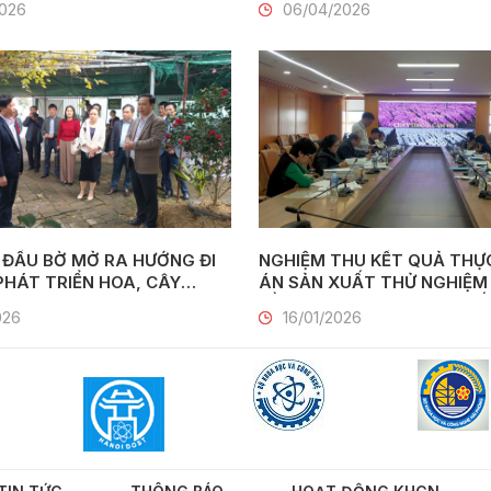
2026
06/04/2026
 ĐẦU BỜ MỞ RA HƯỚNG ĐI
NGHIỆM THU KẾT QUẢ THỰC
ÁN SẢN XUẤT THỬ NGHIỆM
 VỚI DU LỊCH NÔNG THÔN
BẰNG CÔNG NGHỆ NUÔI CẤ
026
16/01/2026
MÔ CÔNG NGHIỆP