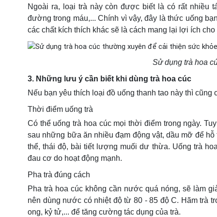
Ngoài ra, loại trà này còn được biết là có rất nhiều
đường trong máu,... Chính vì vậy, đây là thức uống bạ
các chất kích thích khác sẽ là cách mang lại lợi ích ch
Sử dụng trà hoa cú
3. Những lưu ý cần biết khi dùng trà hoa cúc
Nếu bạn yêu thích loại đồ uống thanh tao này thì cũng 
Thời điểm uống trà
Có thể uống trà hoa cúc mọi thời điểm trong ngày. Tuy
sau những bữa ăn nhiều đạm động vật, dầu mỡ để hỗ t
thể, thái độ, bài tiết lượng muối dư thừa. Uống trà 
đau cơ do hoạt động mạnh.
Pha trà đúng cách
Pha trà hoa cúc không cần nước quá nóng, sẽ làm giảm
nên dùng nước có nhiệt độ từ 80 - 85 độ C. Hãm trà tro
ong, kỷ tử,... để tăng cường tác dụng của trà.