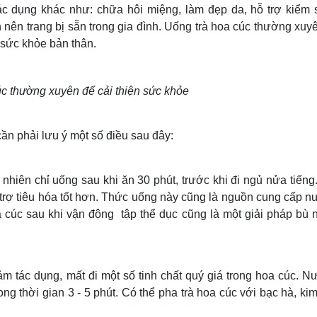
 tác dụng khác như: chữa hôi miệng, làm đẹp da, hỗ trợ kiểm
n nên trang bị sẵn trong gia đình. Uống trà hoa cúc thường xuy
o sức khỏe bản thân.
c thường xuyên để cải thiện sức khỏe
cần phải lưu ý một số điều sau đây:
 nhiên chỉ uống sau khi ăn 30 phút, trước khi đi ngủ nửa tiến
rợ tiêu hóa tốt hơn. Thức uống này cũng là nguồn cung cấp n
hoa cúc sau khi vận động tập thể dục cũng là một giải pháp bù
 tác dụng, mất đi một số tinh chất quý giá trong hoa cúc. N
ng thời gian 3 - 5 phút. Có thể pha trà hoa cúc với bạc hà, ki