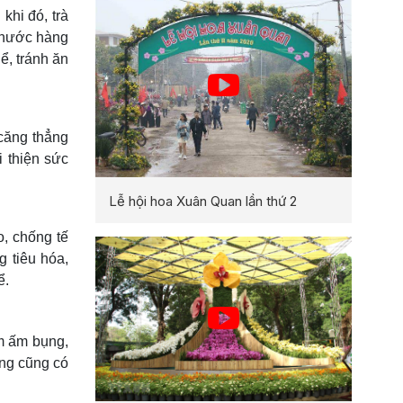
khi đó, trà
y nước hàng
ể, tránh ăn
 căng thẳng
i thiện sức
Lễ hội hoa Xuân Quan lần thứ 2
, chống tế
g tiêu hóa,
ể.
àm ấm bụng,
ụng cũng có