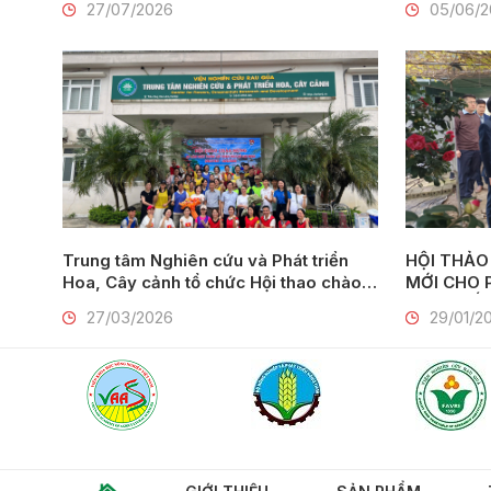
27/07/2026
05/06/
Nam Định
Trung tâm Nghiên cứu và Phát triển
HỘI THẢO
Hoa, Cây cảnh tổ chức Hội thao chào
MỚI CHO PHÁT TRIỂN HOA, CÂY
mừng 95 năm Ngày thành lập Đoàn
CẢNH GẮN
27/03/2026
29/01/2
TNCS Hồ Chí Minh (26/3/1931 –
26/3/2026)