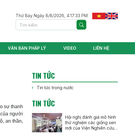
Thứ Bảy Ngày 8/8/2026, 4:17:34 PM
VĂN BẢN PHÁP LÝ
VIDEO
LIÊN HỆ
TIN TỨC
Tin tức trong nước
TIN TỨC
ho sự thanh
y của người
Hội nghị đánh giá mô hình
bộ, an thần,
thử nghiệm các giống sen
mới của Viện Nghiên cứu
Rau quả tại thành phố Huế