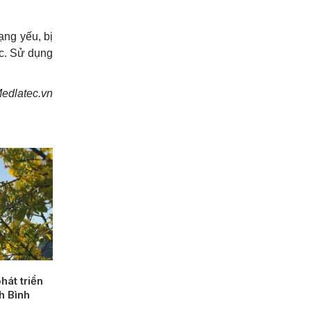
ạng yếu, bị
ọc. Sử dụng
edlatec.vn
hát triển
nh Bình