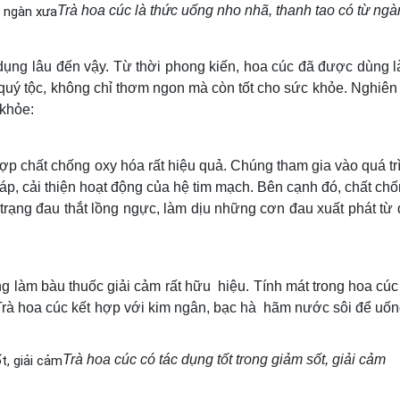
Trà hoa cúc là thức uống nho nhã, thanh tao có từ ng
 dụng lâu đến vậy. Từ thời phong kiến, hoa cúc đã được dùng
 quý tộc, không chỉ thơm ngon mà còn tốt cho sức khỏe. Nghiên
 khỏe:
ợp chất chống oxy hóa rất hiệu quả. Chúng tham gia vào quá trì
 áp, cải thiện hoạt động của hệ tim mạch. Bên cạnh đó, chất ch
h trạng đau thắt lồng ngực, làm dịu những cơn đau xuất phát t
ng làm bàu thuốc giải cảm rất hữu hiệu. Tính mát trong hoa cúc
 Trà hoa cúc kết hợp với kim ngân, bạc hà hãm nước sôi để uốn
Trà hoa cúc có tác dụng tốt trong giảm sốt, giải cảm