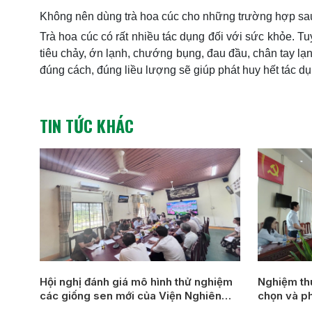
Không nên dùng trà hoa cúc cho những trường hợp sa
Trà hoa cúc có rất nhiều tác dụng đối với sức khỏe. Tu
tiêu chảy, ớn lạnh, chướng bụng, đau đầu, chân tay l
đúng cách, đúng liều lượng sẽ giúp phát huy hết tác dụ
TIN TỨC KHÁC
Hội nghị đánh giá mô hình thử nghiệm
Nghiệm thu đề tài: 
các giống sen mới của Viện Nghiên
chọn và ph
cứu Rau quả tại thành phố Huế
lay ơn mới