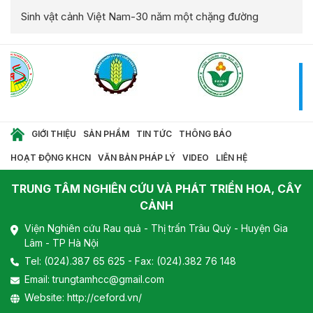
Sinh vật cảnh Việt Nam-30 năm một chặng đường
GIỚI THIỆU
SẢN PHẨM
TIN TỨC
THÔNG BÁO
HOẠT ĐỘNG KHCN
VĂN BẢN PHÁP LÝ
VIDEO
LIÊN HỆ
TRUNG TÂM NGHIÊN CỨU VÀ PHÁT TRIỂN HOA, CÂY
CẢNH
Viện Nghiên cứu Rau quả - Thị trấn Trâu Quỳ - Huyện Gia
Lâm - TP Hà Nội
Tel:
(024).387 65 625
- Fax: (024).382 76 148
Email:
trungtamhcc@gmail.com
Website:
http://ceford.vn/