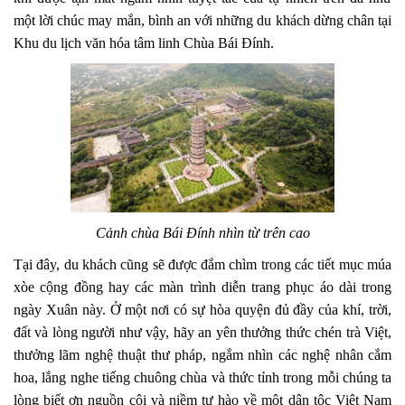
một lời chúc may mắn, bình an với những du khách dừng chân tại
Khu du lịch văn hóa tâm linh Chùa Bái Đính.
Cảnh chùa Bái Đính nhìn từ trên cao
Tại đây, du khách cũng sẽ được đắm chìm trong các tiết mục múa
xòe cộng đồng hay các màn trình diễn trang phục áo dài trong
ngày Xuân này. Ở một nơi có sự hòa quyện đủ đầy của khí, trời,
đất và lòng người như vậy, hãy an yên thưởng thức chén trà Việt,
thưởng lãm nghệ thuật thư pháp, ngắm nhìn các nghệ nhân cắm
hoa, lắng nghe tiếng chuông chùa và thức tỉnh trong mỗi chúng ta
lòng biết ơn nguồn cội và niềm tự hào về một dân tộc Việt Nam