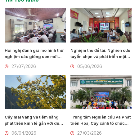
Hội nghị đánh giá mô hình thử
Nghiệm thu đề tài: Nghiên cứu
nghiệm các giống sen mới
tuyển chọn và phát triển một
của Viện Nghiên cứu Rau quả
số giống hoa lay ơn mới
27/07/2026
05/06/2026
tại thành phố Huế
(Gladiolus communis L.) tại
Nam Định
Cây mai vàng và tiềm năng
Trung tâm Nghiên cứu và Phát
phát triển kinh tế gắn với du
triển Hoa, Cây cảnh tổ chức
lịch tại Ninh Bình
Hội thao chào mừng 95 năm
06/04/2026
27/03/2026
Ngày thành lập Đoàn TNCS Hồ