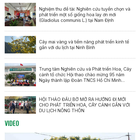
Nghiệm thu đề tài: Nghiên cứu tuyển chọn và
phát triển một số giống hoa lay ơn mới
(Gladiolus communis L.) tại Nam Định
Cây mai vàng và tiềm năng phát triển kinh tế
gắn với du lịch tại Ninh Bình
Trung tâm Nghiên cứu và Phát triển Hoa, Cây
cảnh tổ chức Hội thao chào mừng 95 năm
Ngày thành lập Đoàn TNCS Hồ Chí Minh
(26/3/1931 – 26/3/2026)
HỘI THẢO ĐẦU BỜ MỞ RA HƯỚNG ĐI MỚI
CHO PHÁT TRIỂN HOA, CÂY CẢNH GẮN VỚI
DU LỊCH NÔNG THÔN
VIDEO