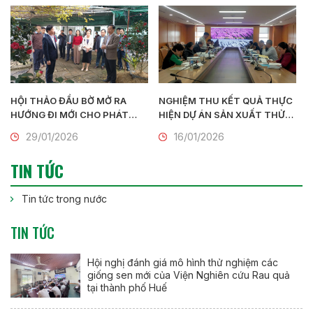
Chí Minh (26/3/1931 –
26/3/2026)
HỘI THẢO ĐẦU BỜ MỞ RA
NGHIỆM THU KẾT QUẢ THỰC
HƯỚNG ĐI MỚI CHO PHÁT
HIỆN DỰ ÁN SẢN XUẤT THỬ
TRIỂN HOA, CÂY CẢNH GẮN
NGHIỆM HOA LAN BẰNG
29/01/2026
16/01/2026
VỚI DU LỊCH NÔNG THÔN
CÔNG NGHỆ NUÔI CẤY MÔ
QUY MÔ CÔNG NGHIỆP
TIN TỨC
Tin tức trong nước
TIN TỨC
Hội nghị đánh giá mô hình thử nghiệm các
giống sen mới của Viện Nghiên cứu Rau quả
tại thành phố Huế