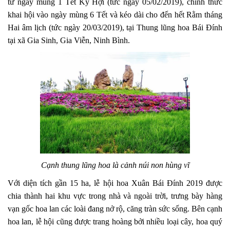
từ ngày mùng 1 Tết Kỷ Hợi (tức ngày 05/02/2019), chính thức
khai hội vào ngày mùng 6 Tết và kéo dài cho đến hết Rằm tháng
Hai âm lịch (tức ngày 20/03/2019), tại Thung lũng hoa Bái Đính
tại xã Gia Sinh, Gia Viễn, Ninh Bình.​
Cạnh thung lũng hoa là cảnh núi non hùng vĩ
Với diện tích gần 15 ha, lễ hội hoa Xuân Bái Đính 2019 được
chia thành hai khu vực trong nhà và ngoài trời, trưng bày hàng
vạn gốc hoa lan các loài đang nở rộ, căng tràn sức sống. Bên cạnh
hoa lan, lễ hội cũng được trang hoàng bởi nhiều loại cây, hoa quý