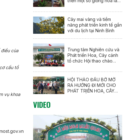
triển một số giống hoa lay
ơn mới (Gladiolus
communis L.) tại Nam Định
Cây mai vàng và tiềm
năng phát triển kinh tế gắn
với du lịch tại Ninh Bình
Trung tâm Nghiên cứu và
 điều của
Phát triển Hoa, Cây cảnh
tổ chức Hội thao chào
mừng 95 năm Ngày thành
cơ cấu tổ
lập Đoàn TNCS Hồ Chí
Minh (26/3/1931 –
HỘI THẢO ĐẦU BỜ MỞ
26/3/2026)
RA HƯỚNG ĐI MỚI CHO
PHÁT TRIỂN HOA, CÂY
ệm vụ khoa
CẢNH GẮN VỚI DU LỊCH
VIDEO
NÔNG THÔN
most.gov.vn