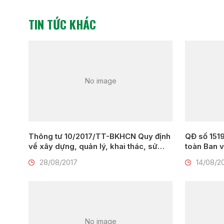
TIN TỨC KHÁC
No image
Thông tư 10/2017/TT-BKHCN Quy định
QĐ số 151
về xây dựng, quản lý, khai thác, sử
toàn Ban v
dụng, duy trì và phát triển Cơ sở dữ
Nông nghiệ
28/08/2017
14/08/2
liệu quốc gia về khoa học và công
nghệ
No image