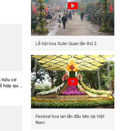
Lễ hội hoa Xuân Quan lần thứ 2
n hữu cơ
ố hợp quy
)
Festival hoa lan lần đầu tiên tại Việt
Nam