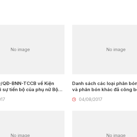
No image
No image
9/QĐ-BNN-TCCB về Kiện
Danh sách các loại phân bó
ì sự tiến bộ của phụ nữ Bộ
và phân bón khác đã công b
p và Phát triển nông thôn
(Cập nhật đến ngày 2/8/2017
017
04/08/2017
No image
No image