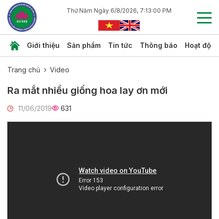
Thứ Năm Ngày 6/8/2026, 7:13:01 PM
Giới thiệu
Sản phẩm
Tin tức
Thông báo
Hoạt độn
Trang chủ
Video
Ra mắt nhiều giống hoa lay ơn mới
11/06/2019
631