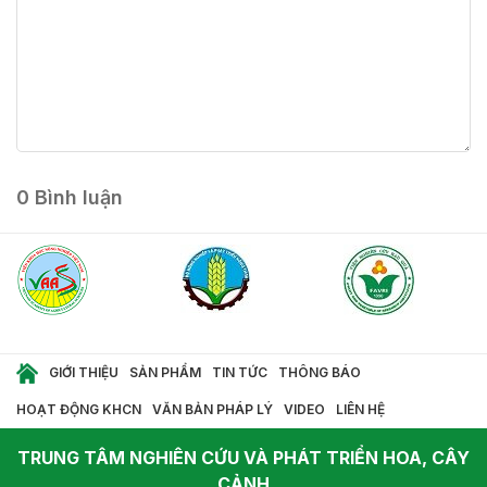
GỬI
Gửi ảnh
0
Bình luận
GIỚI THIỆU
SẢN PHẨM
TIN TỨC
THÔNG BÁO
HOẠT ĐỘNG KHCN
VĂN BẢN PHÁP LÝ
VIDEO
LIÊN HỆ
TRUNG TÂM NGHIÊN CỨU VÀ PHÁT TRIỂN HOA, CÂY
CẢNH