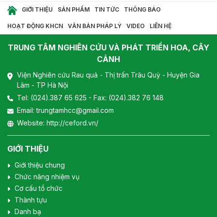
GIỚI THIỆU
SẢN PHẨM
TIN TỨC
THÔNG BÁO
HOẠT ĐỘNG KHCN
VĂN BẢN PHÁP LÝ
VIDEO
LIÊN HỆ
TRUNG TÂM NGHIÊN CỨU VÀ PHÁT TRIỂN HOA, CÂY
CẢNH
Viện Nghiên cứu Rau quả - Thị trấn Trâu Quỳ - Huyện Gia
Lâm - TP Hà Nội
Tel:
(024).387 65 625
- Fax: (024).382 76 148
Email:
trungtamhcc@gmail.com
Website:
http://ceford.vn/
GIỚI THIỆU
Giới thiệu chung
Chức năng nhiệm vụ
Cơ cấu tổ chức
Thành tựu
Danh bạ