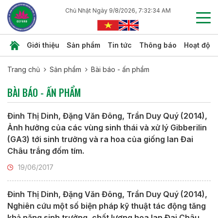
Chủ Nhật Ngày 9/8/2026, 7:32:35 AM
Giới thiệu
Sản phẩm
Tin tức
Thông báo
Hoạt độn
Trang chủ
Sản phẩm
Bài báo - ấn phẩm
BÀI BÁO - ẤN PHẨM
Đinh Thị Dinh, Đặng Văn Đông, Trần Duy Quý (2014),
Ảnh hưởng của các vùng sinh thái và xử lý Gibberilin
(GA3) tới sinh trưởng và ra hoa của giống lan Đai
Châu trắng đốm tím.
19/06/2017
Đinh Thị Dinh, Đặng Văn Đông, Trần Duy Quý (2014),
Nghiên cứu một số biện pháp kỹ thuật tác động tăng
khả năng sinh trưởng, chất lượng hoa lan Đai Châu