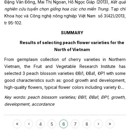
Đặng Văn Đông, Mai Thị Ngoan, Hồ Ngọc Giáp (2013),
Kết quả
nghiên cứu tuyển chọn giống hoa cúc cho miền Trung.
Tạp chí
Khoa học và Công nghệ nông nghiệp Việt Nam số 3(42)/2013,
tr 95-102.
SUMMARY
Results of selecting peach flower varieties for the
North of Vietnam
From germplasm collection of cherry varieties in Northern
Vietnam, the Fruit and Vegetable Research Institute has
selected 3 peach blossom varieties ĐBi1, ĐBa1, ĐP1 with some
good characteristics such as: good growth and development,
high-quality flowers, typical flower colors including variety ĐBi1
with red flowers, variety ĐP1 with pale pink flowers, variety
Key words: peach blossom varieties; ĐBi1, ĐBa1, ĐP1, growth,
ĐBa1 with white flowers which are all preferred by consumers,
development, accordance
in accordance with the ecological conditions of some localities.
4
5
6
7
8