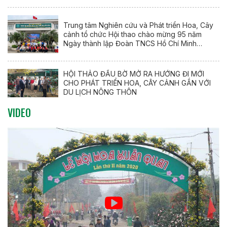
Trung tâm Nghiên cứu và Phát triển Hoa, Cây
cảnh tổ chức Hội thao chào mừng 95 năm
Ngày thành lập Đoàn TNCS Hồ Chí Minh
(26/3/1931 – 26/3/2026)
HỘI THẢO ĐẦU BỜ MỞ RA HƯỚNG ĐI MỚI
CHO PHÁT TRIỂN HOA, CÂY CẢNH GẮN VỚI
DU LỊCH NÔNG THÔN
VIDEO