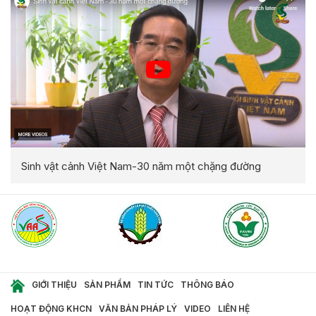
Sinh vật cảnh Việt Nam-30 năm một chặng đường
GIỚI THIỆU
SẢN PHẨM
TIN TỨC
THÔNG BÁO
HOẠT ĐỘNG KHCN
VĂN BẢN PHÁP LÝ
VIDEO
LIÊN HỆ