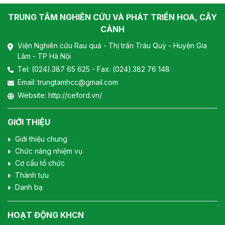
TRUNG TÂM NGHIÊN CỨU VÀ PHÁT TRIỂN HOA, CÂY
CẢNH
Viện Nghiên cứu Rau quả - Thị trấn Trâu Quỳ - Huyện Gia
Lâm - TP Hà Nội
Tel:
(024).387 65 625
- Fax: (024).382 76 148
Email:
trungtamhcc@gmail.com
Website:
http://ceford.vn/
GIỚI THIỆU
Giới thiệu chung
Chức năng nhiệm vụ
Cơ cấu tổ chức
Thành tựu
Danh bạ
HOẠT ĐỘNG KHCN