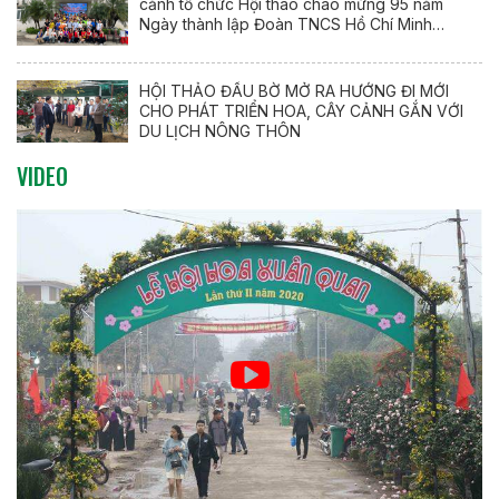
cảnh tổ chức Hội thao chào mừng 95 năm
Ngày thành lập Đoàn TNCS Hồ Chí Minh
(26/3/1931 – 26/3/2026)
HỘI THẢO ĐẦU BỜ MỞ RA HƯỚNG ĐI MỚI
CHO PHÁT TRIỂN HOA, CÂY CẢNH GẮN VỚI
DU LỊCH NÔNG THÔN
VIDEO