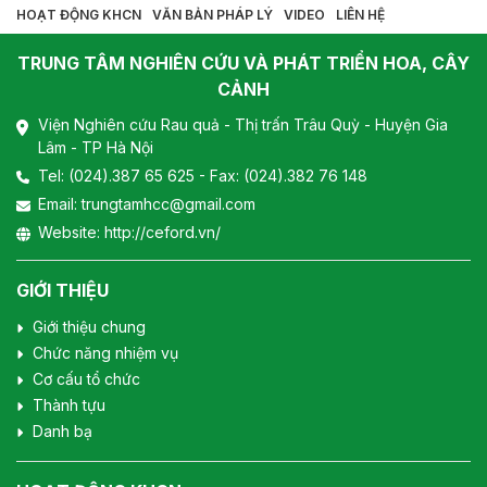
HOẠT ĐỘNG KHCN
VĂN BẢN PHÁP LÝ
VIDEO
LIÊN HỆ
TRUNG TÂM NGHIÊN CỨU VÀ PHÁT TRIỂN HOA, CÂY
CẢNH
Viện Nghiên cứu Rau quả - Thị trấn Trâu Quỳ - Huyện Gia
Lâm - TP Hà Nội
Tel:
(024).387 65 625
- Fax: (024).382 76 148
Email:
trungtamhcc@gmail.com
Website:
http://ceford.vn/
GIỚI THIỆU
Giới thiệu chung
Chức năng nhiệm vụ
Cơ cấu tổ chức
Thành tựu
Danh bạ