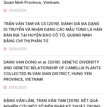
Quan Ninh Province, Vietnam.
31/05/2020
TRẦN VĂN TAM VÀ CS (2019). ĐÁNH GIÁ ĐA DẠNG
DI TRUYỀN VÀ NHẬN DẠNG CÁC MẪU TÙNG LA HÁN
BẢN ĐỊA TẠI HUYỆN ĐẢO CÔ TÔ, QUẢNG NINH
BẰNG CHỈ THỊ PHÂN TỬ
31/05/2020
DANG VAN DONG et al. (2019). GENETIC DIVERSITY
AND GENETIC RELATIONSHIP OF CAMELLIA PLANTS
COLLECTED IN VAN GIAN DISTRICT, HUNG YEN
PROVINCE, VIETNAM
31/05/2020
ĐẶNG VĂN LÃM, TRÀN VĂN TAM (2019). KẾT QUẢ
NGHIÊN CỨU MỘT SỐ BIỆN PHÁP KỸ THUẬT TRONG