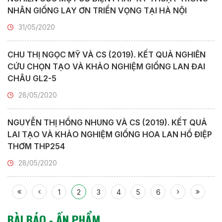
NHÂN GIỐNG LAY ƠN TRIỂN VỌNG TẠI HÀ NỘI
31/05/2020
CHU THỊ NGỌC MỸ VÀ CS (2019). KẾT QUẢ NGHIÊN
CỨU CHỌN TẠO VÀ KHẢO NGHIỆM GIỐNG LAN ĐAI
CHÂU GL2-5
28/05/2020
NGUYỄN THỊ HỒNG NHUNG VÀ CS (2019). KẾT QUẢ
LAI TẠO VÀ KHẢO NGHIỆM GIỐNG HOA LAN HỒ ĐIỆP
THƠM THP254
28/05/2020
1
2
3
4
5
6
BÀI BÁO - ẤN PHẨM