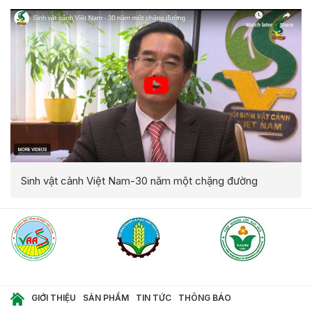
Sinh vật cảnh Việt Nam-30 năm một chặng đường
GIỚI THIỆU
SẢN PHẨM
TIN TỨC
THÔNG BÁO