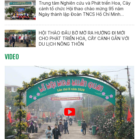
Trung tâm Nghiên cứu và Phát triển Hoa, Cây
cảnh tổ chức Hội thao chào mừng 95 năm
Ngày thành lập Đoàn TNCS Hồ Chí Minh
(26/3/1931 – 26/3/2026)
HỘI THẢO ĐẦU BỜ MỞ RA HƯỚNG ĐI MỚI
CHO PHÁT TRIỂN HOA, CÂY CẢNH GẮN VỚI
DU LỊCH NÔNG THÔN
VIDEO