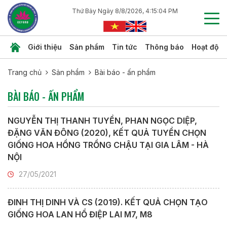
Thứ Bảy Ngày 8/8/2026, 4:15:05 PM
Giới thiệu
Sản phẩm
Tin tức
Thông báo
Hoạt độn
Trang chủ
Sản phẩm
Bài báo - ấn phẩm
BÀI BÁO - ẤN PHẨM
NGUYỄN THỊ THANH TUYỀN, PHAN NGỌC DIỆP,
ĐẶNG VĂN ĐÔNG (2020), KẾT QUẢ TUYỂN CHỌN
GIỐNG HOA HỒNG TRỒNG CHẬU TẠI GIA LÂM - HÀ
NỘI
27/05/2021
ĐINH THỊ DINH VÀ CS (2019). KẾT QUẢ CHỌN TẠO
GIỐNG HOA LAN HỒ ĐIỆP LAI M7, M8