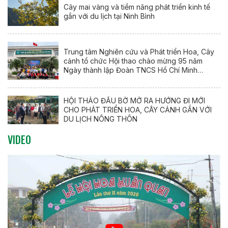
Cây mai vàng và tiềm năng phát triển kinh tế
gắn với du lịch tại Ninh Bình
Trung tâm Nghiên cứu và Phát triển Hoa, Cây
cảnh tổ chức Hội thao chào mừng 95 năm
Ngày thành lập Đoàn TNCS Hồ Chí Minh
(26/3/1931 – 26/3/2026)
HỘI THẢO ĐẦU BỜ MỞ RA HƯỚNG ĐI MỚI
CHO PHÁT TRIỂN HOA, CÂY CẢNH GẮN VỚI
DU LỊCH NÔNG THÔN
VIDEO