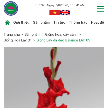
Thứ Sáu Ngày 7/8/2026, 3:16:42 AM
Giới thiệu
Sản phẩm
Tin tức
Thông báo
Hoạt độn
Trang chủ
Sản phẩm
Giống hoa, cây cảnh
Giống Hoa Lay ơn
Giống Lay ơn Red Balance LAY-05