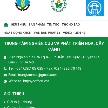
GIỚI THIỆU
SẢN PHẨM
TIN TỨC
THÔNG BÁO
HOẠT ĐỘNG KHCN
VĂN BẢN PHÁP LÝ
VIDEO
LIÊN HỆ
TRUNG TÂM NGHIÊN CỨU VÀ PHÁT TRIỂN HOA, CÂY
CẢNH
Viện Nghiên cứu Rau quả - Thị trấn Trâu Quỳ - Huyện Gia
Lâm - TP Hà Nội
Tel:
(024).387 65 625
- Fax: (024).382 76 148
Email:
trungtamhcc@gmail.com
Website:
http://ceford.vn/
GIỚI THIỆU
Giới thiệu chung
Chức năng nhiệm vụ