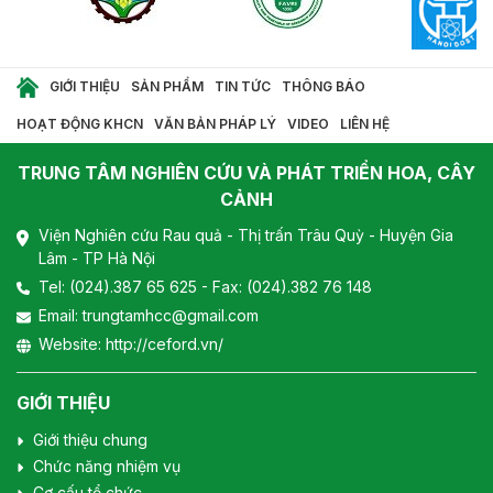
GIỚI THIỆU
SẢN PHẨM
TIN TỨC
THÔNG BÁO
HOẠT ĐỘNG KHCN
VĂN BẢN PHÁP LÝ
VIDEO
LIÊN HỆ
TRUNG TÂM NGHIÊN CỨU VÀ PHÁT TRIỂN HOA, CÂY
CẢNH
Viện Nghiên cứu Rau quả - Thị trấn Trâu Quỳ - Huyện Gia
Lâm - TP Hà Nội
Tel:
(024).387 65 625
- Fax: (024).382 76 148
Email:
trungtamhcc@gmail.com
Website:
http://ceford.vn/
GIỚI THIỆU
Giới thiệu chung
Chức năng nhiệm vụ
Cơ cấu tổ chức