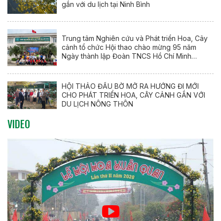
gắn với du lịch tại Ninh Bình
Trung tâm Nghiên cứu và Phát triển Hoa, Cây
cảnh tổ chức Hội thao chào mừng 95 năm
Ngày thành lập Đoàn TNCS Hồ Chí Minh
(26/3/1931 – 26/3/2026)
HỘI THẢO ĐẦU BỜ MỞ RA HƯỚNG ĐI MỚI
CHO PHÁT TRIỂN HOA, CÂY CẢNH GẮN VỚI
DU LỊCH NÔNG THÔN
VIDEO