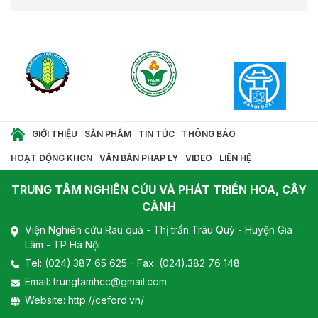
GIỚI THIỆU
SẢN PHẨM
TIN TỨC
THÔNG BÁO
HOẠT ĐỘNG KHCN
VĂN BẢN PHÁP LÝ
VIDEO
LIÊN HỆ
TRUNG TÂM NGHIÊN CỨU VÀ PHÁT TRIỂN HOA, CÂY
CẢNH
Viện Nghiên cứu Rau quả - Thị trấn Trâu Quỳ - Huyện Gia
Lâm - TP Hà Nội
Tel:
(024).387 65 625
- Fax: (024).382 76 148
Email:
trungtamhcc@gmail.com
Website:
http://ceford.vn/