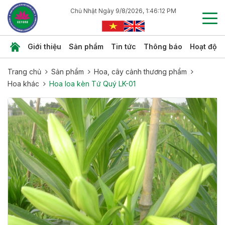
Chủ Nhật Ngày 9/8/2026, 1:46:14 PM
Giới thiệu
Sản phẩm
Tin tức
Thông báo
Hoạt độn
Trang chủ
Sản phẩm
Hoa, cây cảnh thương phẩm
Hoa khác
Hoa loa kèn Tứ Quý LK-01