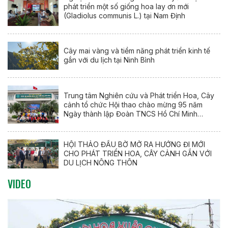
phát triển một số giống hoa lay ơn mới
(Gladiolus communis L.) tại Nam Định
Cây mai vàng và tiềm năng phát triển kinh tế
gắn với du lịch tại Ninh Bình
Trung tâm Nghiên cứu và Phát triển Hoa, Cây
cảnh tổ chức Hội thao chào mừng 95 năm
Ngày thành lập Đoàn TNCS Hồ Chí Minh
(26/3/1931 – 26/3/2026)
HỘI THẢO ĐẦU BỜ MỞ RA HƯỚNG ĐI MỚI
CHO PHÁT TRIỂN HOA, CÂY CẢNH GẮN VỚI
DU LỊCH NÔNG THÔN
VIDEO