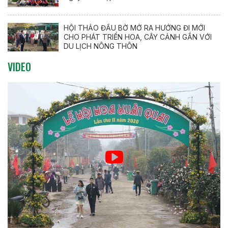
(26/3/1931 – 26/3/2026)
HỘI THẢO ĐẦU BỜ MỞ RA HƯỚNG ĐI MỚI
CHO PHÁT TRIỂN HOA, CÂY CẢNH GẮN VỚI
DU LỊCH NÔNG THÔN
VIDEO