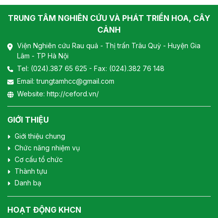
TRUNG TÂM NGHIÊN CỨU VÀ PHÁT TRIỂN HOA, CÂY
CẢNH
Viện Nghiên cứu Rau quả - Thị trấn Trâu Quỳ - Huyện Gia
Lâm - TP Hà Nội
Tel:
(024).387 65 625
- Fax: (024).382 76 148
Email:
trungtamhcc@gmail.com
Website:
http://ceford.vn/
GIỚI THIỆU
Giới thiệu chung
Chức năng nhiệm vụ
Cơ cấu tổ chức
Thành tựu
Danh bạ
HOẠT ĐỘNG KHCN