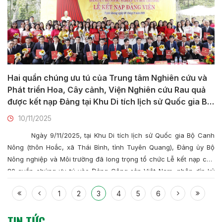
Hai quần chúng ưu tú của Trung tâm Nghiên cứu và
Phát triển Hoa, Cây cảnh, Viện Nghiên cứu Rau quả
được kết nạp Đảng tại Khu Di tích lịch sử Quốc gia Bộ
Canh nông
10/11/2025
Ngày 9/11/2025, tại Khu Di tích lịch sử Quốc gia Bộ Canh
Nông (thôn Hoắc, xã Thái Bình, tỉnh Tuyên Quang), Đảng ủy Bộ
Nông nghiệp và Môi trường đã long trọng tổ chức Lễ kết nạp cho
80 quần chúng ưu tú vào Đảng Cộng sản Việt Nam, nhân dịp kỷ
niệm 80 năm truyền thống ngành Nông nghiệp và Môi trường.
1
2
3
4
5
6
TIN TỨC