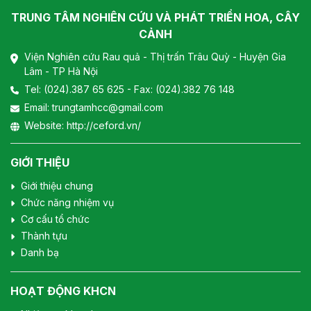
TRUNG TÂM NGHIÊN CỨU VÀ PHÁT TRIỂN HOA, CÂY
CẢNH
Viện Nghiên cứu Rau quả - Thị trấn Trâu Quỳ - Huyện Gia
Lâm - TP Hà Nội
Tel:
(024).387 65 625
- Fax: (024).382 76 148
Email:
trungtamhcc@gmail.com
Website:
http://ceford.vn/
GIỚI THIỆU
Giới thiệu chung
Chức năng nhiệm vụ
Cơ cấu tổ chức
Thành tựu
Danh bạ
HOẠT ĐỘNG KHCN