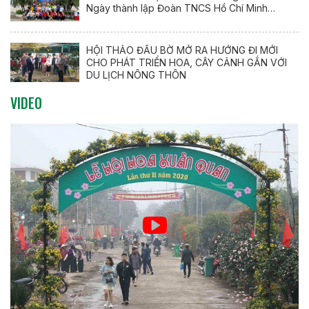
Ngày thành lập Đoàn TNCS Hồ Chí Minh
(26/3/1931 – 26/3/2026)
HỘI THẢO ĐẦU BỜ MỞ RA HƯỚNG ĐI MỚI
CHO PHÁT TRIỂN HOA, CÂY CẢNH GẮN VỚI
DU LỊCH NÔNG THÔN
VIDEO