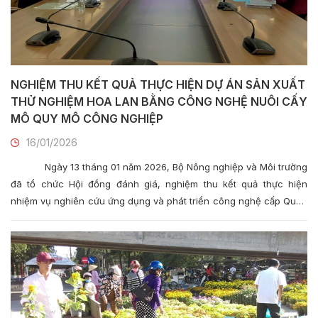
NGHIỆM THU KẾT QUẢ THỰC HIỆN DỰ ÁN SẢN XUẤT
THỬ NGHIỆM HOA LAN BẰNG CÔNG NGHỆ NUÔI CẤY
MÔ QUY MÔ CÔNG NGHIỆP
16/01/2026
Ngày 13 tháng 01 năm 2026, Bộ Nông nghiệp và Môi trường
đã tổ chức Hội đồng đánh giá, nghiệm thu kết quả thực hiện
nhiệm vụ nghiên cứu ứng dụng và phát triển công nghệ cấp Quốc
gia, thuộc Đề án Phát triển công nghiệp sinh học ngành nông
nghiệp đến năm 2030. Hội đồng tiến hành nghiệm thu dự án
“Hoàn thiện quy trình sản xuất thử nghiệm một số giống hoa lan
Hoàng thảo và lan Hồ điệp mới bằng công nghệ nuôi cấy mô tế
bào quy mô công nghiệp” do TS. Nguyễn Văn Tiến làm chủ
nhiệm, Viện Nghiên cứu Rau quả là đơn vị chủ trì thực hiện.