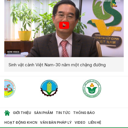
Sinh vật cảnh Việt Nam-30 năm một chặng đường
GIỚI THIỆU
SẢN PHẨM
TIN TỨC
THÔNG BÁO
HOẠT ĐỘNG KHCN
VĂN BẢN PHÁP LÝ
VIDEO
LIÊN HỆ