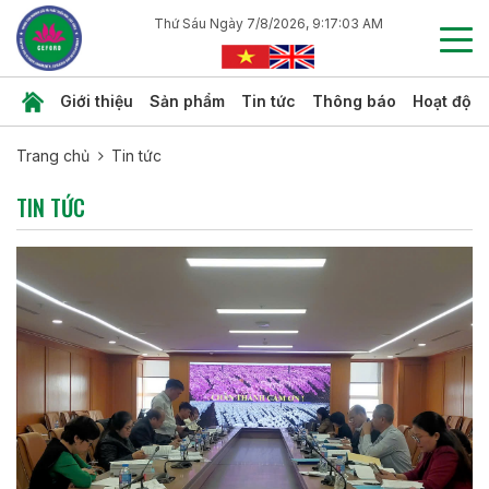
Thứ Sáu Ngày 7/8/2026, 9:17:03 AM
Giới thiệu
Sản phẩm
Tin tức
Thông báo
Hoạt độn
Trang chủ
Tin tức
TIN TỨC