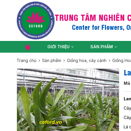
TRUNG TÂM NGHIÊN C
Center for Flowers, 
GIỚI THIỆU
SẢN PHẨM
Trang chủ
Sản phẩm
Giống hoa, cây cảnh
Giống Ho
La
Mã
Lan
Cây
Cây
Lá 