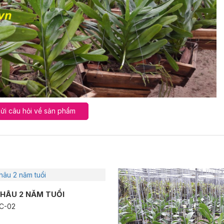
ửi câu hỏi về sản phẩm
CHÂU 2 NĂM TUỔI
ĐC-02