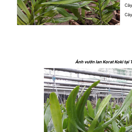
Cây
Cây
Ảnh vườn lan
Korat Koki
t
ại 