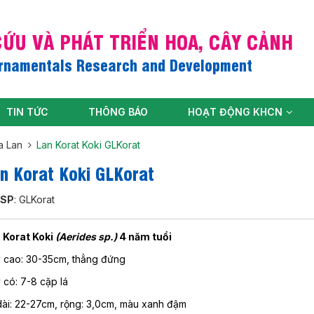
ỨU VÀ PHÁT TRIỂN HOA, CÂY CẢNH
Ornamentals Research and Development
TIN TỨC
THÔNG BÁO
HOẠT ĐỘNG KHCN
a Lan
Lan Korat Koki GLKorat
n Korat Koki GLKorat
 SP
: GLKorat
 Korat Koki
(Aerides sp.)
4 năm tuổi
 cao: 30-35cm, thẳng đứng
 có: 7-8 cặp lá
dài: 22-27cm, rộng: 3,0cm, màu xanh đậm