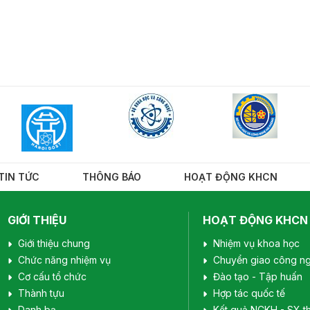
TIN TỨC
THÔNG BÁO
HOẠT ĐỘNG KHCN
GIỚI THIỆU
HOẠT ĐỘNG KHCN
Giới thiệu chung
Nhiệm vụ khoa học
Chức năng nhiệm vụ
Chuyển giao công n
Cơ cấu tổ chức
Đào tạo - Tập huấn
Thành tựu
Hợp tác quốc tế
Danh bạ
Kết quả NCKH - SX t