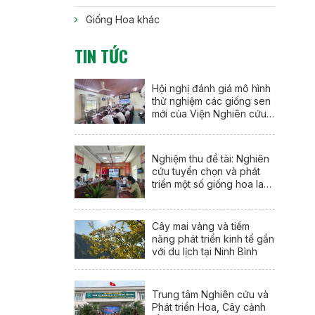
Giống Hoa khác
TIN TỨC
Hội nghị đánh giá mô hình
thử nghiệm các giống sen
mới của Viện Nghiên cứu
Rau quả tại thành phố Huế
Nghiệm thu đề tài: Nghiên
cứu tuyển chọn và phát
triển một số giống hoa lay
ơn mới (Gladiolus
communis L.) tại Nam Định
Cây mai vàng và tiềm
năng phát triển kinh tế gắn
với du lịch tại Ninh Bình
Trung tâm Nghiên cứu và
Phát triển Hoa, Cây cảnh