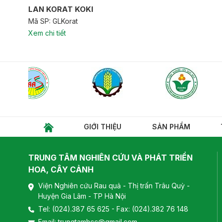
LAN KORAT KOKI
Mã SP: GLKorat
Xem chi tiết
GIỚI THIỆU
SẢN PHẨM
TRUNG TÂM NGHIÊN CỨU VÀ PHÁT TRIỂN
HOA, CÂY CẢNH
Viện Nghiên cứu Rau quả - Thị trấn Trâu Quỳ -
Huyện Gia Lâm - TP Hà Nội
Tel:
(024).387 65 625
- Fax: (024).382 76 148
Email:
trungtamhcc@gmail.com